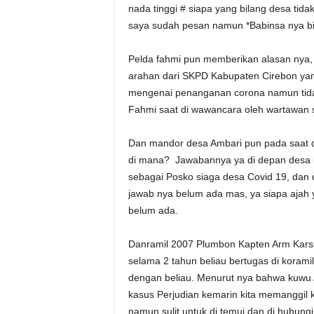
nada tinggi # siapa yang bilang desa tid
saya sudah pesan namun *Babinsa nya bi
Pelda fahmi pun memberikan alasan nya, 
arahan dari SKPD Kabupaten Cirebon ya
mengenai penanganan corona namun tidak
Fahmi saat di wawancara oleh wartawan
Dan mandor desa Ambari pun pada saat 
di mana? Jawabannya ya di depan desa ini.
sebagai Posko siaga desa Covid 19, dan d
jawab nya belum ada mas, ya siapa ajah y
belum ada.
Danramil 2007 Plumbon Kapten Arm Kars
selama 2 tahun beliau bertugas di koram
dengan beliau. Menurut nya bahwa kuwu A
kasus Perjudian kemarin kita memanggi
namun sulit untuk di temui dan di hubungi