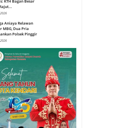
s: KTH Bagan Besar
Rajut...
 2026
ga Aniaya Relawan
r MBG, Dua Pria
ankan Polsek Pinggir
 2026