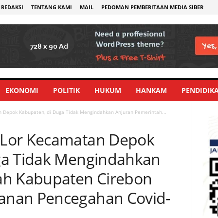
REDAKSI
TENTANG KAMI
MAIL
PEDOMAN PEMBERITAAN MEDIA SIBER
EKONOMI
POLITIK
HUKUM
HANKAM
PENDIDIK
 Depok Kabupaten, di Duga Tidak Mengindahkan Anjuran Pemerintah...
 Lor Kecamatan Depok
ga Tidak Mengindahkan
ah Kabupaten Cirebon
anan Pencegahan Covid-