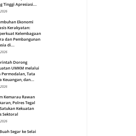
g Tinggi Apresiasi...
 2026
umbuhan Ekonomi
sis Kerakyatan:
erkuat Kelembagaan
ra dan Pembangunan
ia di...
 2026
rintah Dorong
uatan UMKM melalui
s Permodalan, Tata
a Keuangan, dan...
 2026
m Kemarau Rawan
aran, Polres Tegal
 Satukan Kekuatan
s Sektoral
 2026
Buah Segar ke Selai