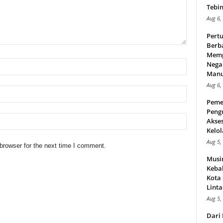
Tebin
Aug 6,
Pert
Berba
Memp
Nega
Manus
Aug 6,
Peme
Peng
Akse
Kelol
Aug 5,
browser for the next time I comment.
Musi
Kebak
Kota
Linta
Aug 5,
Dari 