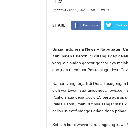
By
admin
-
Apr 11, 2020
0
SHARE
Facebook
Twitter
Suara Indonesia News – Kabupaten Ci
Kabupaten Cirebon ini kurang sigap dal
yang lain sudah gencar gencar nya melak
dan juga membuat Posko siaga desa Covi
Namun yang terjadi di Desa kasugengan lor
oleh wartawan suaraindonesianews.com s
Posko siaga desa Covid 19 baru ada spand
Pelda Fahmi, menurut nya sangat miris ku
beliau inisiatif mengeluarkan dana priba
Setelah kami wawancara langsung kuwu A