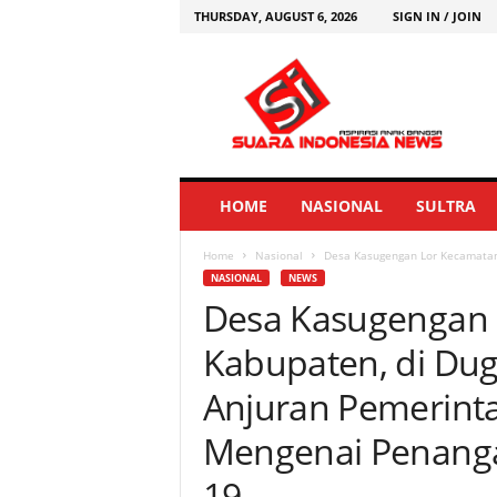
THURSDAY, AUGUST 6, 2026
SIGN IN / JOIN
HOME
NASIONAL
SULTRA
Home
Nasional
Desa Kasugengan Lor Kecamatan
NASIONAL
NEWS
Desa Kasugengan
Kabupaten, di Du
Anjuran Pemerint
Mengenai Penang
19