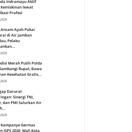
da Indramayu Aktif
 Kemiskinan lewat
fikasi Profesi
 2026
 Ancam Ayah Pakai
rai di Air Jamban
au, Pelaku
ankan...
 2026
disi Merah Putih Polda
 Sambangi Rupat, Bawa
an Kesehatan Gratis...
 2026
gap Darurat
ingan: Sinergi TNI,
 dan PMI Salurkan Air
h...
 2026
 Kampanye Germas
 ISPS 2026, Wali Kota