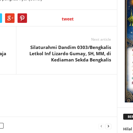
tweet
Next article
Silaturahmi Dandim 0303/Bengkalis
aja
Letkol Inf Lizardo Gumay, SH, MM, di
Kediaman Sekda Bengkalis
BER
Hila