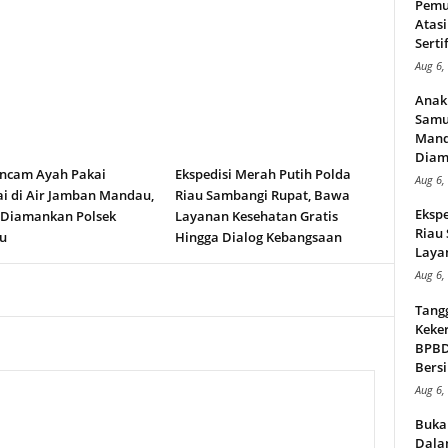
Pemu
Atasi
Serti
Aug 6,
Anak
Samu
Mand
Diam
ncam Ayah Pakai
Ekspedisi Merah Putih Polda
Aug 6,
i di Air Jamban Mandau,
Riau Sambangi Rupat, Bawa
Ekspe
 Diamankan Polsek
Layanan Kesehatan Gratis
Riau
u
Hingga Dialog Kebangsaan
Layan
Aug 6,
Tang
Keker
BPBD,
Bersi
Aug 6,
Buka
Dalam