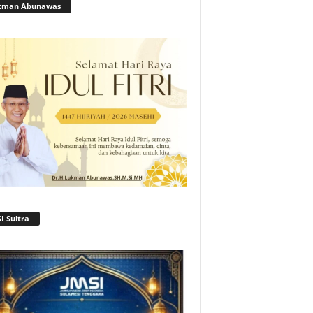
kman Abunawas
I Sultra