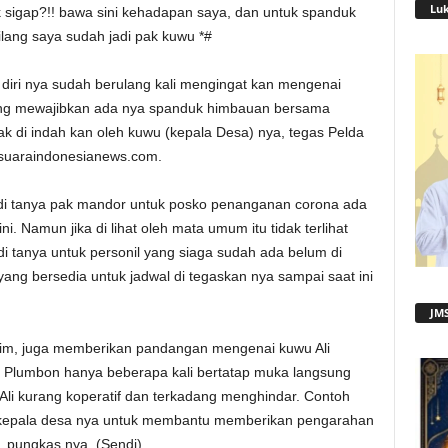
Lu
ak sigap?!! bawa sini kehadapan saya, dan untuk spanduk
lang saya sudah jadi pak kuwu *#
diri nya sudah berulang kali mengingat kan mengenai
ng mewajibkan ada nya spanduk himbauan bersama
 di indah kan oleh kuwu (kepala Desa) nya, tegas Pelda
 suaraindonesianews.com.
di tanya pak mandor untuk posko penanganan corona ada
 Namun jika di lihat oleh mata umum itu tidak terlihat
i tanya untuk personil yang siaga sudah ada belum di
ang bersedia untuk jadwal di tegaskan nya sampai saat ini
JMS
im, juga memberikan pandangan mengenai kuwu Ali
il Plumbon hanya beberapa kali bertatap muka langsung
li kurang koperatif dan terkadang menghindar. Contoh
l kepala desa nya untuk membantu memberikan pengarahan
, pungkas nya. (Sendi)