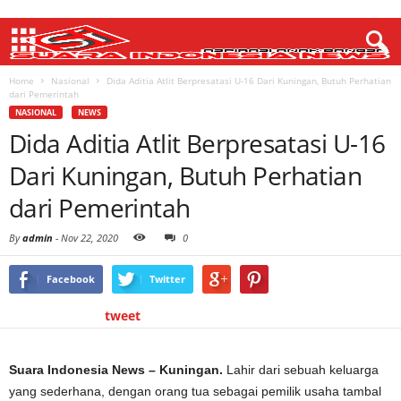
Home
Nasional
Dida Aditia Atlit Berpresatasi U-16 Dari Kuningan, Butuh Perhatian
dari Pemerintah
NASIONAL
NEWS
Dida Aditia Atlit Berpresatasi U-16
Dari Kuningan, Butuh Perhatian
dari Pemerintah
By
admin
-
Nov 22, 2020
0
Facebook
Twitter
tweet
Suara Indonesia News – Kuningan.
Lahir dari sebuah keluarga
yang sederhana, dengan orang tua sebagai pemilik usaha tambal