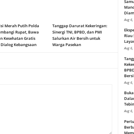
Samu
Mand
Diam
Aug 6,
isi Merah Putih Polda
Tanggap Darurat Kekeringan:
Ekspe
ambangi Rupat, Bawa
Sinergi TNI, BPBD, dan PMI
Riau
n Kesehatan Gratis
Salurkan Air Bersih untuk
Layan
 Dialog Kebangsaan
Warga Pasekan
Aug 6,
Tang
Keker
BPBD,
Bersi
Aug 6,
Buka
Dalam
Tebin
Aug 6,
Pert
Berba
Memp