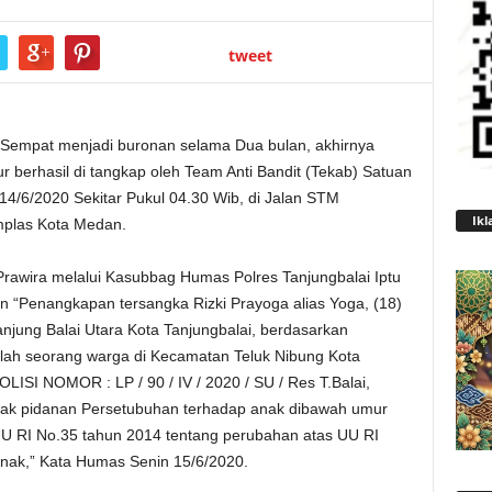
tweet
Sempat menjadi buronan selama Dua bulan, akhirnya
 berhasil di tangkap oleh Team Anti Bandit (Tekab) Satuan
14/6/2020 Sekitar Pukul 04.30 Wib, di Jalan STM
Ikl
mplas Kota Medan.
rawira melalui Kasubbag Humas Polres Tanjungbalai Iptu
 “Penangkapan tersangka Rizki Prayoga alias Yoga, (18)
jung Balai Utara Kota Tanjungbalai, berdasarkan
salah seorang warga di Kecamatan Teluk Nibung Kota
ISI NOMOR : LP / 90 / IV / 2020 / SU / Res T.Balai,
indak pidanan Persetubuhan terhadap anak dibawah umur
U RI No.35 tahun 2014 tentang perubahan atas UU RI
anak,” Kata Humas Senin 15/6/2020.