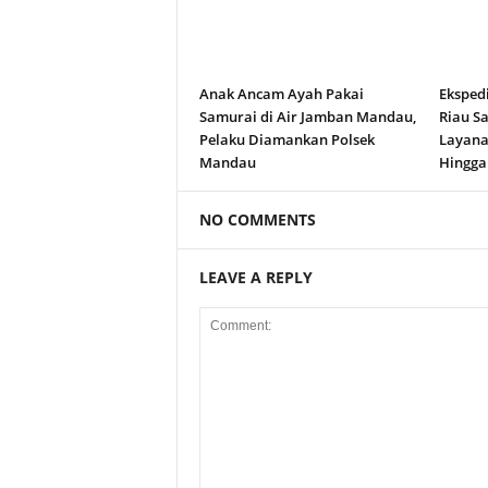
Anak Ancam Ayah Pakai
Eksped
Samurai di Air Jamban Mandau,
Riau S
Pelaku Diamankan Polsek
Layana
Mandau
Hingga
NO COMMENTS
LEAVE A REPLY