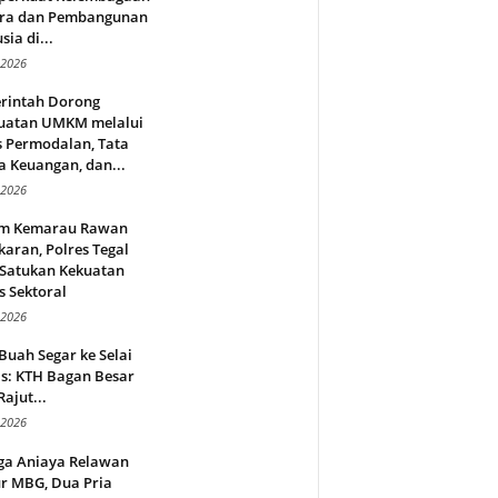
ra dan Pembangunan
ia di...
 2026
rintah Dorong
uatan UMKM melalui
s Permodalan, Tata
a Keuangan, dan...
 2026
m Kemarau Rawan
aran, Polres Tegal
 Satukan Kekuatan
s Sektoral
 2026
Buah Segar ke Selai
s: KTH Bagan Besar
Rajut...
 2026
ga Aniaya Relawan
r MBG, Dua Pria