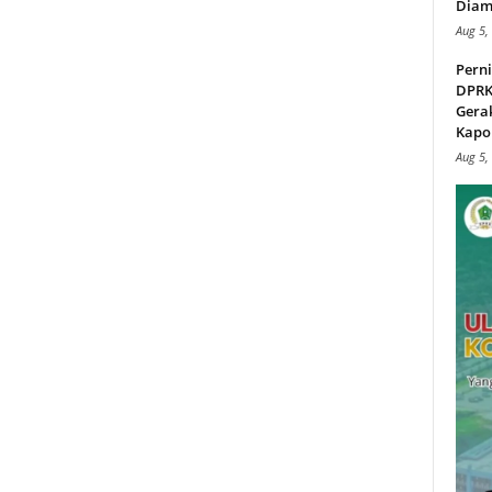
Diam
Aug 5,
Perni
DPRK
Gera
Kapol
Aug 5,