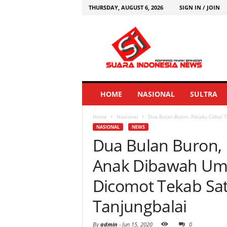
THURSDAY, AUGUST 6, 2026
SIGN IN / JOIN
HOME
NASIONAL
SULTRA
Home
Nasional
Dua Bulan Buron, Pelaku Cabul 
NASIONAL
NEWS
Dua Bulan Buron,
Anak Dibawah Umu
Dicomot Tekab Sat
Tanjungbalai
By
admin
-
Jun 15, 2020
0