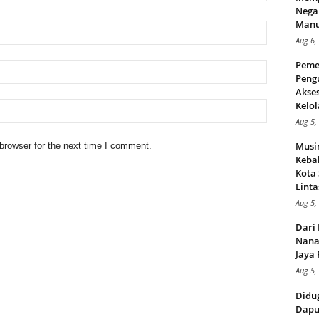
Nega
Manus
Aug 6,
Peme
Peng
Akse
Kelol
Aug 5,
Musi
browser for the next time I comment.
Kebak
Kota
Linta
Aug 5,
Dari 
Nana
Jaya 
Aug 5,
Didu
Dapu