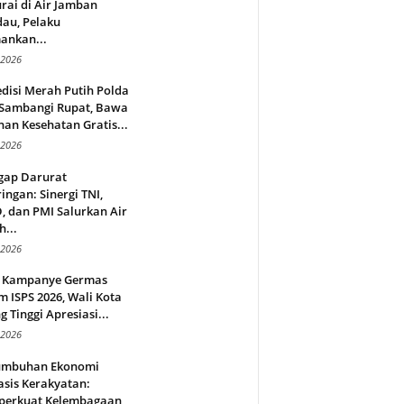
rai di Air Jamban
au, Pelaku
ankan...
 2026
disi Merah Putih Polda
 Sambangi Rupat, Bawa
an Kesehatan Gratis...
 2026
gap Darurat
ingan: Sinergi TNI,
 dan PMI Salurkan Air
h...
 2026
 Kampanye Germas
 ISPS 2026, Wali Kota
g Tinggi Apresiasi...
 2026
umbuhan Ekonomi
sis Kerakyatan:
erkuat Kelembagaan