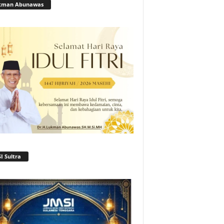
kman Abunawas
I Sultra