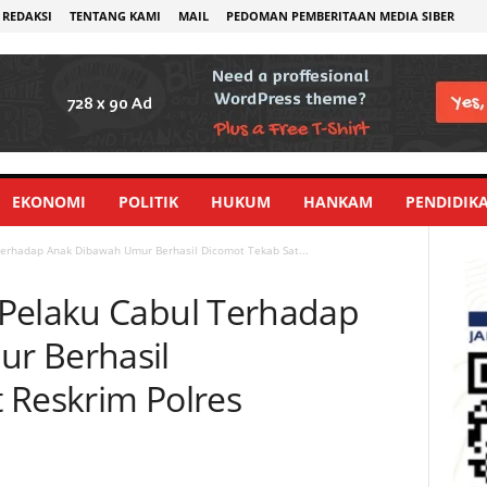
REDAKSI
TENTANG KAMI
MAIL
PEDOMAN PEMBERITAAN MEDIA SIBER
EKONOMI
POLITIK
HUKUM
HANKAM
PENDIDIK
Terhadap Anak Dibawah Umur Berhasil Dicomot Tekab Sat...
 Pelaku Cabul Terhadap
r Berhasil
 Reskrim Polres