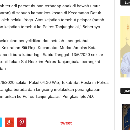
Lu
lah terjadi persetubuhan terhadap anak di bawah umur
ran) di sebuah kamar kos-kosan di Kecamatan Datuk
 oleh pelaku Yoga. Atas kejadian tersebut pelapor (aatah
 kejadian tersebut ke Polres Tanjungbalai,” Bebernya.
melakukan penyelidikan dan setelah mengetahui
 Kelurahan Siti Rejo Kecamatan Medan Amplas Kota
ma di buru kabur lagi. Sabtu Tanggal 13/6/2020 sekitar
sonil Tekab Sat Reskrim Polres Tanjungbalai berangkat
tan.
/6/2020 sekitar Pukul 04.30 Wib, Tekab Sat Reskrim Polres
ersangka berada dan langsung melakukan penangkapan
JMS
amankan ke Polres Tanjungbalai,” Pungkas Iptu AD.
tweet