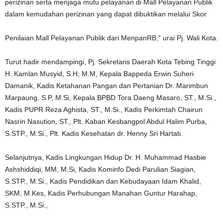
perizinan serta menjaga mutu pelayanan di Mall Pelayanan Publik
dalam kemudahan perizinan yang dapat dibuktikan melalui Skor
Penilaian Mall Pelayanan Publik dari MenpanRB,” urai Pj. Wali Kota.
Turut hadir mendampingi, Pj. Sekretaris Daerah Kota Tebing Tinggi
H. Kamlan Musyid, S.H, M.M, Kepala Bappeda Erwin Suheri
Damanik, Kadis Ketahanan Pangan dan Pertanian Dr. Marimbun
Marpaung, S.P, M.Si, Kepala BPBD Tora Daeng Masaro, ST., M.Si.,
Kadis PUPR Reza Aghista, ST., M.Si., Kadis Perkimtah Chairun
Nasrin Nasution, ST., Plt. Kaban Kesbangpol Abdul Halim Purba,
S.STP., M.Si., Plt. Kadis Kesehatan dr. Henny Sri Hartati.
Selanjutnya, Kadis Lingkungan Hidup Dr. H. Muhammad Hasbie
Ashshiddiqi, MM, M.Si, Kadis Kominfo Dedi Parulian Siagian,
S.STP., M.Si., Kadis Pendidikan dan Kebudayaan Idam Khalid,
SKM, M.Kes, Kadis Perhubungan Manahan Guntur Harahap,
S.STP., M.Si.,