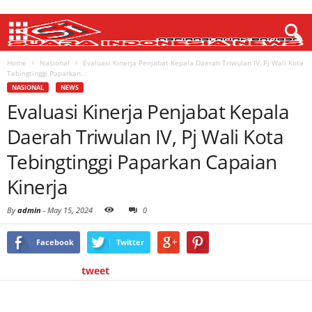
Home
Nasional
Evaluasi Kinerja Penjabat Kepala Daerah Triwulan IV, Pj Wali Kota
Tebingtinggi Paparkan...
NASIONAL
NEWS
Evaluasi Kinerja Penjabat Kepala
Daerah Triwulan IV, Pj Wali Kota
Tebingtinggi Paparkan Capaian
Kinerja
By
admin
-
May 15, 2024
0
Facebook
Twitter
tweet