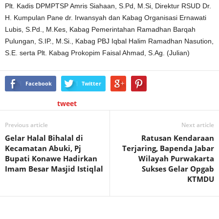
Plt. Kadis DPMPTSP Amris Siahaan, S.Pd, M.Si, Direktur RSUD Dr.
H. Kumpulan Pane dr. Irwansyah dan Kabag Organisasi Ernawati
Lubis, S.Pd., M.Kes, Kabag Pemerintahan Ramadhan Barqah
Pulungan, S.IP., M.Si., Kabag PBJ Iqbal Halim Ramadhan Nasution,
S.E. serta Plt. Kabag Prokopim Faisal Ahmad, S.Ag. (Julian)
Facebook
Twitter
tweet
Previous article
Next article
Gelar Halal Bihalal di
Ratusan Kendaraan
Kecamatan Abuki, Pj
Terjaring, Bapenda Jabar
Bupati Konawe Hadirkan
Wilayah Purwakarta
Imam Besar Masjid Istiqlal
Sukses Gelar Opgab
KTMDU