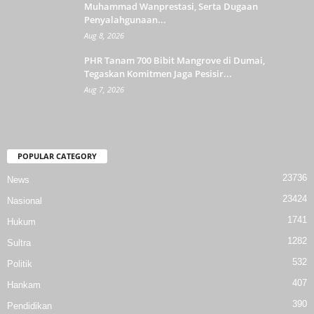
Muhammad Wanprestasi, Serta Dugaan
Penyalahgunaan...
Aug 8, 2026
PHR Tanam 700 Bibit Mangrove di Dumai,
Tegaskan Komitmen Jaga Pesisir...
Aug 7, 2026
POPULAR CATEGORY
23736
News
23424
Nasional
1741
Hukum
1282
Sultra
532
Politik
407
Hankam
390
Pendidikan