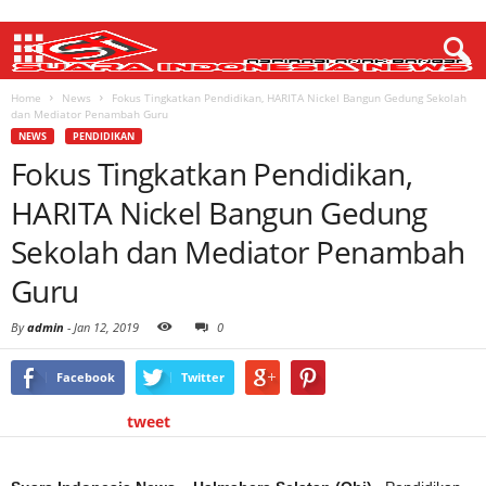
Home
News
Fokus Tingkatkan Pendidikan, HARITA Nickel Bangun Gedung Sekolah
dan Mediator Penambah Guru
NEWS
PENDIDIKAN
Fokus Tingkatkan Pendidikan,
HARITA Nickel Bangun Gedung
Sekolah dan Mediator Penambah
Guru
By
admin
-
Jan 12, 2019
0
Facebook
Twitter
tweet