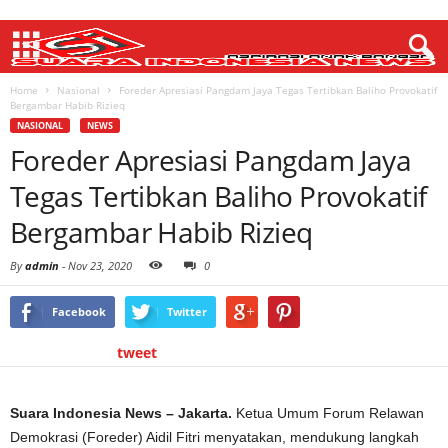
Home
Nasional
Foreder Apresiasi Pangdam Jaya Tegas Tertibkan Baliho Provokatif
Bergambar Habib Rizieq
NASIONAL
NEWS
Foreder Apresiasi Pangdam Jaya
Tegas Tertibkan Baliho Provokatif
Bergambar Habib Rizieq
By
admin
-
Nov 23, 2020
0
Facebook
Twitter
tweet
Suara Indonesia News – Jakarta.
Ketua Umum Forum Relawan
Demokrasi (Foreder) Aidil Fitri menyatakan, mendukung langkah