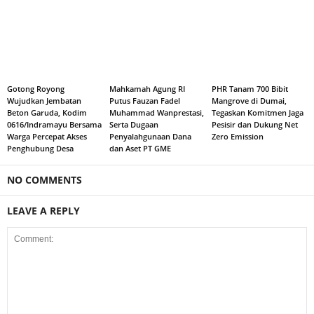
Gotong Royong
Mahkamah Agung RI
PHR Tanam 700 Bibit
Wujudkan Jembatan
Putus Fauzan Fadel
Mangrove di Dumai,
Beton Garuda, Kodim
Muhammad Wanprestasi,
Tegaskan Komitmen Jaga
0616/Indramayu Bersama
Serta Dugaan
Pesisir dan Dukung Net
Warga Percepat Akses
Penyalahgunaan Dana
Zero Emission
Penghubung Desa
dan Aset PT GME
NO COMMENTS
LEAVE A REPLY