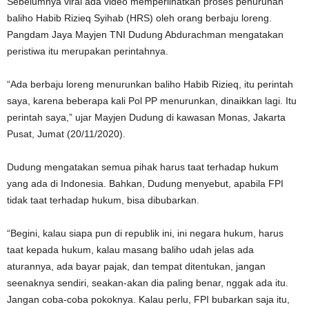
Sebelumnya viral ada video memperlihatkan proses penurunan
baliho Habib Rizieq Syihab (HRS) oleh orang berbaju loreng.
Pangdam Jaya Mayjen TNI Dudung Abdurachman mengatakan
peristiwa itu merupakan perintahnya.
“Ada berbaju loreng menurunkan baliho Habib Rizieq, itu perintah
saya, karena beberapa kali Pol PP menurunkan, dinaikkan lagi. Itu
perintah saya,” ujar Mayjen Dudung di kawasan Monas, Jakarta
Pusat, Jumat (20/11/2020).
Dudung mengatakan semua pihak harus taat terhadap hukum
yang ada di Indonesia. Bahkan, Dudung menyebut, apabila FPI
tidak taat terhadap hukum, bisa dibubarkan.
“Begini, kalau siapa pun di republik ini, ini negara hukum, harus
taat kepada hukum, kalau masang baliho udah jelas ada
aturannya, ada bayar pajak, dan tempat ditentukan, jangan
seenaknya sendiri, seakan-akan dia paling benar, nggak ada itu.
Jangan coba-coba pokoknya. Kalau perlu, FPI bubarkan saja itu,