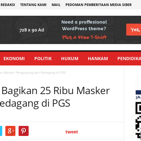
REDAKSI
TENTANG KAMI
MAIL
PEDOMAN PEMBERITAAN MEDIA SIBER
EKONOMI
POLITIK
HUKUM
HANKAM
PENDIDIK
ibu Masker Pengunjung dan Pedagang di PGS
 Bagikan 25 Ribu Masker
edagang di PGS
tweet