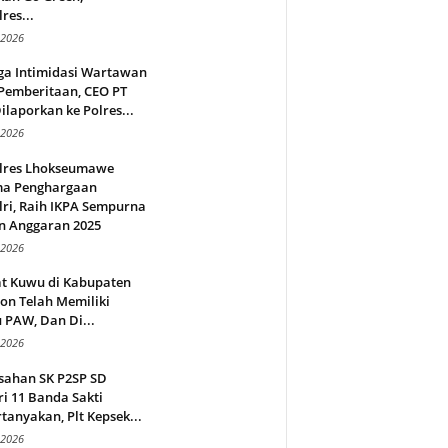
res...
 2026
ga Intimidasi Wartawan
Pemberitaan, CEO PT
ilaporkan ke Polres...
 2026
lres Lhokseumawe
ma Penghargaan
ri, Raih IKPA Sempurna
n Anggaran 2025
 2026
t Kuwu di Kabupaten
on Telah Memiliki
 PAW, Dan Di...
 2026
sahan SK P2SP SD
i 11 Banda Sakti
tanyakan, Plt Kepsek...
 2026