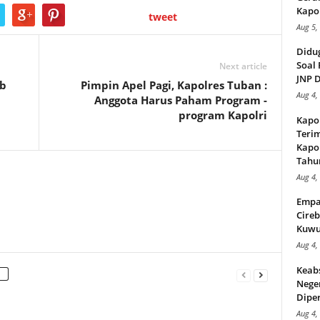
Kapol
tweet
Aug 5,
Didu
Soal 
Next article
JNP D
ob
Pimpin Apel Pagi, Kapolres Tuban :
Aug 4,
Anggota Harus Paham Program -
program Kapolri
Kapo
Teri
Kapol
Tahu
Aug 4,
Empa
Cireb
Kuwu
Aug 4,
Keab
Neger
Diper
Aug 4,