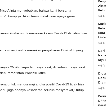
Peng
Akse
Kelol
r. Nico Afinta menyebutkan, bahwa kami bersama
Aug 5,
m V Brawijaya. Akan terus melakukan upaya guna
Musi
Kebak
Kota
perasi Yustisi untuk menekan kasus Covid-19 di Jatim bisa
Linta
Aug 5,
rus sinergi untuk menekan penyebaran Covid-19 yang
Dari 
Nana
Jaya 
Aug 5,
 sebanyak 25 ribu kepada masyarakat, dihimbau masyarakat
 oleh Pemerintah Provinsi Jatim.
Didu
Dapu
Diam
arena untuk mengurangi angka positif Covid-19 tidak bisa
Aug 5,
perlu juga adanya kesadaran seluruh masyarakat,” tutup
Perni
DPRK
Gera