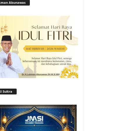
kman Abunawas
I Sultra