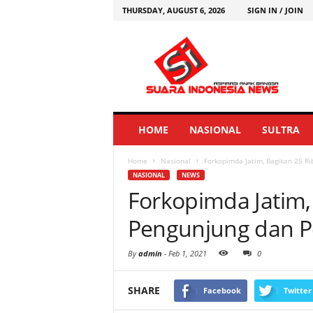
THURSDAY, AUGUST 6, 2026
SIGN IN / JOIN
HOME
NASIONAL
SULTRA
Home
Nasional
Forkopimda Jatim, Bagikan 25 R
NASIONAL
NEWS
Forkopimda Jatim,
Pengunjung dan P
By
admin
-
Feb 1, 2021
0
SHARE
Facebook
Twitter