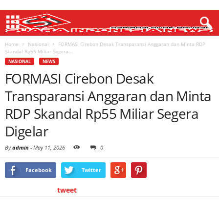
Home
Nasional
FORMASI Cirebon Desak Transparansi Anggaran dan Minta RDP
Skandal Rp55 Miliar Segera...
NASIONAL
NEWS
FORMASI Cirebon Desak
Transparansi Anggaran dan Minta
RDP Skandal Rp55 Miliar Segera
Digelar
By
admin
-
May 11, 2026
0
Facebook
Twitter
tweet