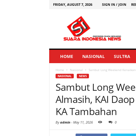
FRIDAY, AUGUST 7, 2026
SIGN IN / JOIN
RE
HOME
NASIONAL
SULTRA
Home
Nasional
Sambut Long Weekend Kenaikan I
NASIONAL
NEWS
Sambut Long Week
Almasih, KAI Dao
KA Tambahan
By
admin
-
May 11, 2026
0