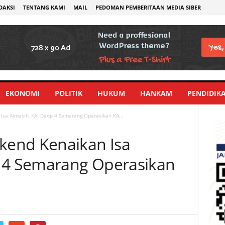
DAKSI
TENTANG KAMI
MAIL
PEDOMAN PEMBERITAAN MEDIA SIBER
EKONOMI
POLITIK
HUKUM
HANKAM
PENDIDIK
sa Almasih, KAI Daop 4 Semarang Operasikan KA...
end Kenaikan Isa
p 4 Semarang Operasikan