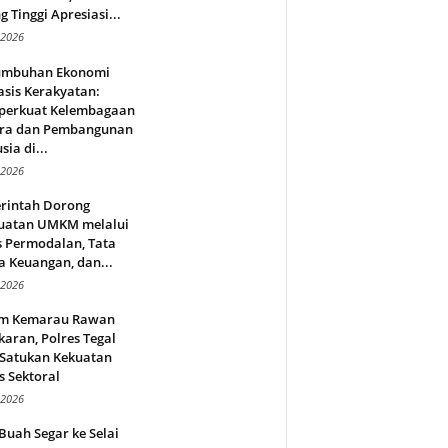
g Tinggi Apresiasi...
 2026
umbuhan Ekonomi
sis Kerakyatan:
erkuat Kelembagaan
ra dan Pembangunan
ia di...
 2026
rintah Dorong
uatan UMKM melalui
s Permodalan, Tata
a Keuangan, dan...
 2026
m Kemarau Rawan
aran, Polres Tegal
 Satukan Kekuatan
s Sektoral
 2026
Buah Segar ke Selai