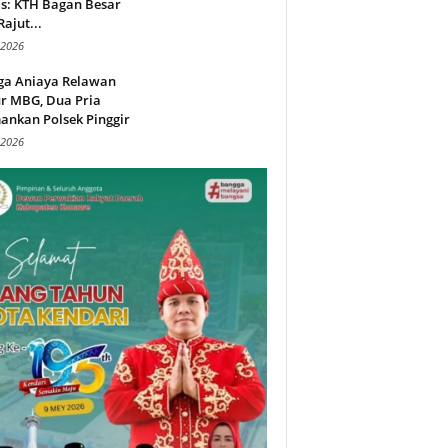
s: KTH Bagan Besar
Rajut...
 2026
ga Aniaya Relawan
r MBG, Dua Pria
ankan Polsek Pinggir
 2026