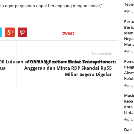
Tebin
n agar perjalanan dapat berlangsung dengan lancar,”
Aug 6,
Pert
Berba
tweet
Memp
Nega
Manus
Aug 6,
Next article
000 Lulusan serta Anugerahkan Gelar Doktor Honoris
FORMASI Cirebon Desak Transparansi
Peme
Peng
pua
Anggaran dan Minta RDP Skandal Rp55
Akse
Miliar Segera Digelar
Kelol
Aug 5,
Musi
Kebak
Kota
Linta
Aug 5,
Dari 