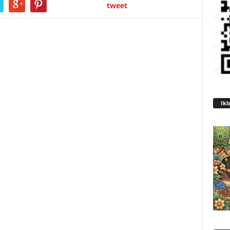
tweet
Ikl