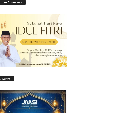
kman Abunawas
I Sultra