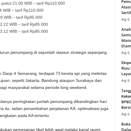
Pemu
pukul 21.00 WIB – tarif Rp110.000
Atasi
4 WIB – tarif Rp110.000
Serti
9 WIB – tarif Rp85.000
Aug 6,
2.22 WIB – tarif Rp85.000
Anak
.12 WIB – tarif Rp85.000
Samu
Mand
Diam
turun penumpang di sejumlah stasiun strategis sepanjang
Aug 6,
Ekspe
Riau
h Daop 4 Semarang, terdapat 73 kereta api yang melintas
Layan
tujuan, sepetti Jakarta, Bandung ataupun Surabaya dan
Aug 6,
bagi masyarakat selama periode long weekend.
Tang
Keker
anya peningkatan jumlah penumpang dibandingkan hari
BPBD,
Bersi
na itu, selain penambahan perjalanan KA, optimalisasi juga
Aug 6,
rangkaian pada KA tertentu.
Buka
Dalam
kan pemesanan tiket lebih awal melalui kanal resmi,