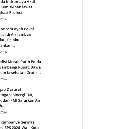
da Indramayu Aktif
 Kemiskinan lewat
fikasi Profesi
 2026
 Ancam Ayah Pakai
rai di Air Jamban
au, Pelaku
ankan...
 2026
disi Merah Putih Polda
 Sambangi Rupat, Bawa
an Kesehatan Gratis...
 2026
gap Darurat
ingan: Sinergi TNI,
 dan PMI Salurkan Air
h...
 2026
 Kampanye Germas
 ISPS 2026, Wali Kota