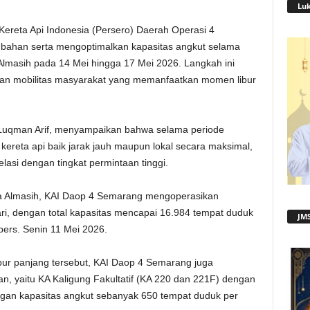
Lu
ereta Api Indonesia (Persero) Daerah Operasi 4
bahan serta mengoptimalkan kapasitas angkut selama
Almasih pada 14 Mei hingga 17 Mei 2026. Langkah ini
atan mobilitas masyarakat yang memanfaatkan momen libur
uqman Arif, menyampaikan bahwa selama periode
kereta api baik jarak jauh maupun lokal secara maksimal,
asi dengan tingkat permintaan tinggi.
sa Almasih, KAI Daop 4 Semarang mengoperasikan
ari, dengan total kapasitas mencapai 16.984 tempat duduk
JMS
 pers. Senin 11 Mei 2026.
libur panjang tersebut, KAI Daop 4 Semarang juga
, yaitu KA Kaligung Fakultatif (KA 220 dan 221F) dengan
ngan kapasitas angkut sebanyak 650 tempat duduk per