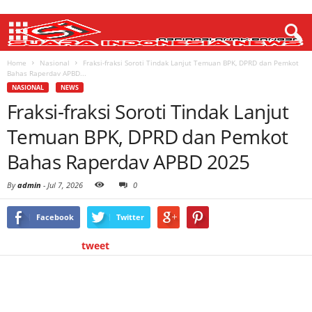
Home
Nasional
Fraksi-fraksi Soroti Tindak Lanjut Temuan BPK, DPRD dan Pemkot
Bahas Raperdav APBD...
NASIONAL
NEWS
Fraksi-fraksi Soroti Tindak Lanjut
Temuan BPK, DPRD dan Pemkot
Bahas Raperdav APBD 2025
By
admin
-
Jul 7, 2026
0
Facebook
Twitter
tweet