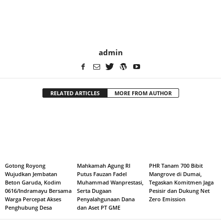
admin
RELATED ARTICLES
MORE FROM AUTHOR
Gotong Royong
Mahkamah Agung RI
PHR Tanam 700 Bibit
Wujudkan Jembatan
Putus Fauzan Fadel
Mangrove di Dumai,
Beton Garuda, Kodim
Muhammad Wanprestasi,
Tegaskan Komitmen Jaga
0616/Indramayu Bersama
Serta Dugaan
Pesisir dan Dukung Net
Warga Percepat Akses
Penyalahgunaan Dana
Zero Emission
Penghubung Desa
dan Aset PT GME