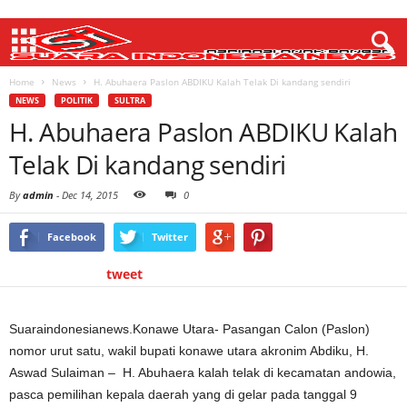
Home
News
H. Abuhaera Paslon ABDIKU Kalah Telak Di kandang sendiri
NEWS
POLITIK
SULTRA
H. Abuhaera Paslon ABDIKU Kalah
Telak Di kandang sendiri
By
admin
-
Dec 14, 2015
0
Facebook
Twitter
tweet
Suaraindonesianews.Konawe Utara- Pasangan Calon (Paslon)
nomor urut satu, wakil bupati konawe utara akronim Abdiku, H.
Aswad Sulaiman – H. Abuhaera kalah telak di kecamatan andowia,
pasca pemilihan kepala daerah yang di gelar pada tanggal 9