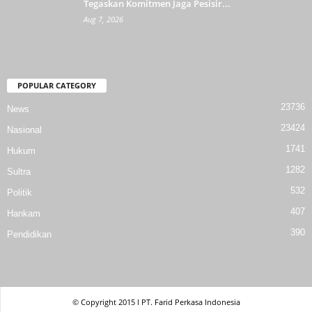
Tegaskan Komitmen Jaga Pesisir...
Aug 7, 2026
POPULAR CATEGORY
23736
News
23424
Nasional
1741
Hukum
1282
Sultra
532
Politik
407
Hankam
390
Pendidikan
© Copyright 2015 l PT. Farid Perkasa Indonesia