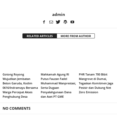
admin
RELATED ARTICLES
MORE FROM AUTHOR
Gotong Royong
Mahkamah Agung RI
PHR Tanam 700 Bibit
Wujudkan Jembatan
Putus Fauzan Fadel
Mangrove di Dumai,
Beton Garuda, Kodim
Muhammad Wanprestasi,
Tegaskan Komitmen Jaga
0616/Indramayu Bersama
Serta Dugaan
Pesisir dan Dukung Net
Warga Percepat Akses
Penyalahgunaan Dana
Zero Emission
Penghubung Desa
dan Aset PT GME
NO COMMENTS