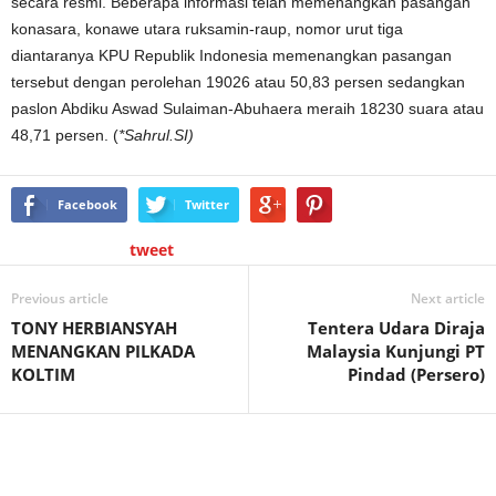
secara resmi. Beberapa informasi telah memenangkan pasangan
konasara, konawe utara ruksamin-raup, nomor urut tiga
diantaranya KPU Republik Indonesia memenangkan pasangan
tersebut dengan perolehan 19026 atau 50,83 persen sedangkan
paslon Abdiku Aswad Sulaiman-Abuhaera meraih 18230 suara atau
48,71 persen. (
*Sahrul.SI)
Facebook
Twitter
tweet
Previous article
Next article
TONY HERBIANSYAH
Tentera Udara Diraja
MENANGKAN PILKADA
Malaysia Kunjungi PT
KOLTIM
Pindad (Persero)