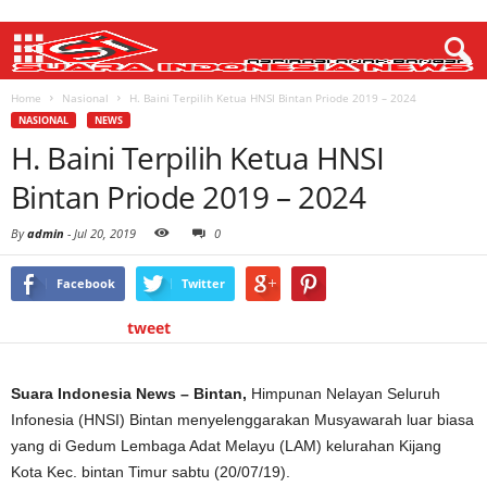
Home
Nasional
H. Baini Terpilih Ketua HNSI Bintan Priode 2019 – 2024
NASIONAL
NEWS
H. Baini Terpilih Ketua HNSI
Bintan Priode 2019 – 2024
By
admin
-
Jul 20, 2019
0
Facebook
Twitter
tweet
Suara Indonesia News – Bintan,
Himpunan Nelayan Seluruh
Infonesia (HNSI) Bintan menyelenggarakan Musyawarah luar biasa
yang di Gedum Lembaga Adat Melayu (LAM) kelurahan Kijang
Kota Kec. bintan Timur sabtu (20/07/19).