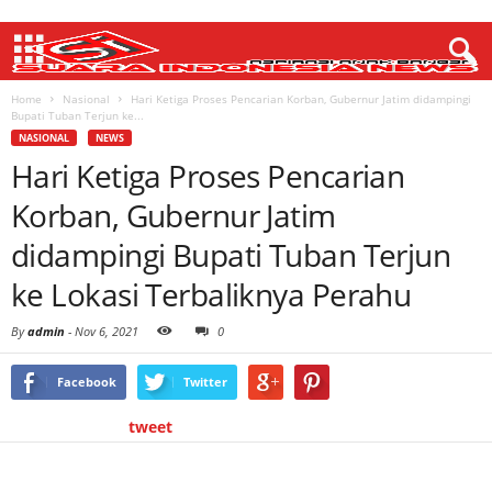
Home
Nasional
Hari Ketiga Proses Pencarian Korban, Gubernur Jatim didampingi
Bupati Tuban Terjun ke...
NASIONAL
NEWS
Hari Ketiga Proses Pencarian
Korban, Gubernur Jatim
didampingi Bupati Tuban Terjun
ke Lokasi Terbaliknya Perahu
By
admin
-
Nov 6, 2021
0
Facebook
Twitter
tweet