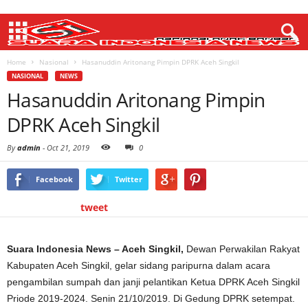
Home
Nasional
Hasanuddin Aritonang Pimpin DPRK Aceh Singkil
NASIONAL
NEWS
Hasanuddin Aritonang Pimpin
DPRK Aceh Singkil
By
admin
-
Oct 21, 2019
0
Facebook
Twitter
tweet
Suara Indonesia News – Aceh Singkil,
Dewan Perwakilan Rakyat
Kabupaten Aceh Singkil, gelar sidang paripurna dalam acara
pengambilan sumpah dan janji pelantikan Ketua DPRK Aceh Singkil
Priode 2019-2024. Senin 21/10/2019. Di Gedung DPRK setempat.