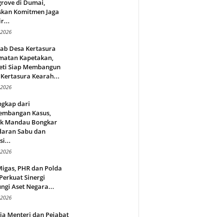
rove di Dumai,
skan Komitmen Jaga
r...
 2026
jab Desa Kertasura
matan Kapetakan,
eti Siap Membangun
Kertasura Kearah...
 2026
ngkap dari
embangan Kasus,
ek Mandau Bongkar
daran Sabu dan
i...
 2026
Migas, PHR dan Polda
Perkuat Sinergi
ngi Aset Negara...
 2026
ja Menteri dan Pejabat