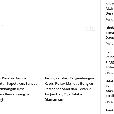
KP2MI
Aktiv
Desak
Aug 7,
Hind
Sema
Daop
Aug 7,
Lahi
Stunt
Tingg
SP3..
Aug 7,
b Desa Kertasura
Terungkap dari Pengembangan
Hila
tan Kapetakan, Suhaeti
Kasus, Polsek Mandau Bongkar
Pemu
embangun Desa
Peredaran Sabu dan Ekstasi di
Atasi
ura Kearah yang Lebih
Air Jamban, Tiga Pelaku
Serti
gi
Diamankan
Aug 6,
Anak