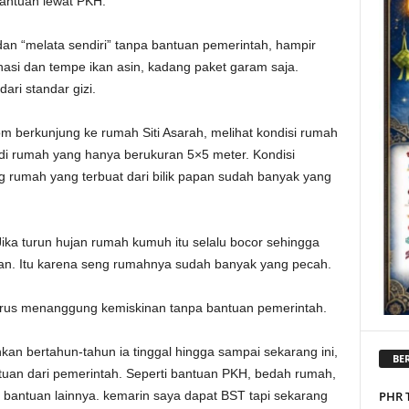
antuan lewat PKH.
dan “melata sendiri” tanpa bantuan pemerintah, hampir
 nasi dan tempe ikan asin, kadang paket garam saja.
ari standar gizi.
 berkunjung ke rumah Siti Asarah, melihat kondisi rumah
di rumah yang hanya berukuran 5×5 meter. Kondisi
 rumah yang terbuat dari bilik papan sudah banyak yang
ika turun hujan rumah kumuh itu selalu bocor sehingga
an. Itu karena seng rumahnya sudah banyak yang pecah.
harus menanggung kemiskinan tanpa bantuan pemerintah.
kan bertahun-tahun ia tinggal hingga sampai sekarang ini,
BER
uan dari pemerintah. Seperti bantuan PKH, bedah rumah,
bantuan lainnya. kemarin saya dapat BST tapi sekarang
PHR 