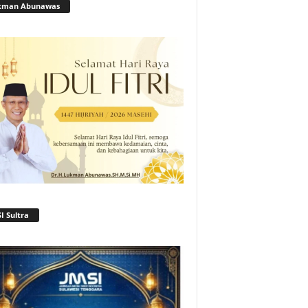
kman Abunawas
I Sultra