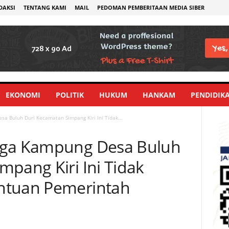
DAKSI
TENTANG KAMI
MAIL
PEDOMAN PEMBERITAAN MEDIA SIBER
EKONOMI
POLITIK
HUKUM
HANKAM
PENDIDIK
a Buluh Duri Kecamatan Simpang Kiri Ini Tidak...
rga Kampung Desa Buluh
mpang Kiri Ini Tidak
ntuan Pemerintah