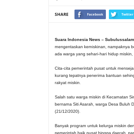
SHARE
Facebook
Twitter
Suara Indonesia News – Subulussalam
mengentaskan kemiskinan, nampaknya be
ada warga yang sehari-hari hidup miskin, 
Cita-cita pemerintah pusat untuk menseja
kurang tepatnya penerima bantuan sehing
rakyat miskin.
Salah satu warga miskin di Kecamatan Si
bernama Siti Asarah, warga Desa Buluh D
(21/12/2020).
Banyak program untuk kelurga miskin den
pemerintah baik pusat hingga daerah, p