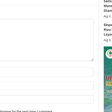
Samu
Mand
Diam
Aug 6,
Ekspe
Riau
Layan
Aug 6,
browser for the next time I comment.