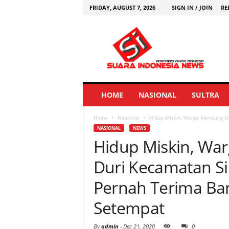
FRIDAY, AUGUST 7, 2026
SIGN IN / JOIN
RE
HOME
NASIONAL
SULTRA
Home
Nasional
Hidup Miskin, Warga Kampung Des
NASIONAL
NEWS
Hidup Miskin, Wa
Duri Kecamatan Si
Pernah Terima Ba
Setempat
By
admin
-
Dec 21, 2020
0