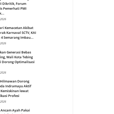
 Dikritik, Forum
is Pemerhati PMI
...
 2026
ari Kemacetan Akibat
rak Karnaval SCTV, KAI
 4 Semarang Imbau...
 2026
rkan Generasi Bebas
ing, Wali Kota Tebing
i Dorong Optimalisasi
.
 2026
l Hilmawan Dorong
da Indramayu Aktif
 Kemiskinan lewat
fikasi Profesi
 2026
 Ancam Ayah Pakai