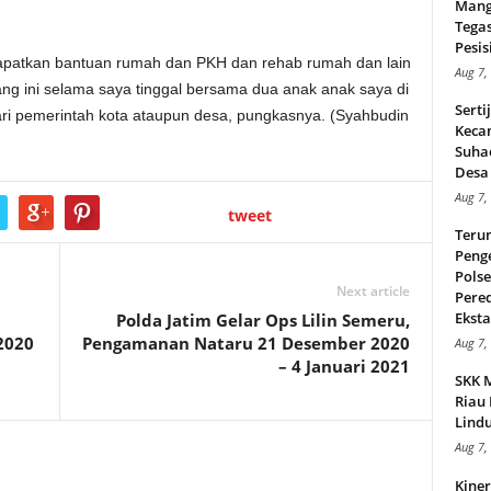
Mang
Tega
Pesisi
apatkan bantuan rumah dan PKH dan rehab rumah dan lain
Aug 7,
ang ini selama saya tinggal bersama dua anak anak saya di
Serti
ari pemerintah kota ataupun desa, pungkasnya. (Syahbudin
Keca
Suha
Desa 
Aug 7,
tweet
Teru
Peng
Pols
Next article
Pere
Ekstas
Polda Jatim Gelar Ops Lilin Semeru,
2020
Pengamanan Nataru 21 Desember 2020
Aug 7,
– 4 Januari 2021
SKK 
Riau 
Lindu
Aug 7,
Kiner