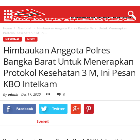
Home
Nasional
Himbaukan Anggota Polres Bangka Barat Untuk Menerapkan
Protokol Kesehatan 3 M, Ini...
NASIONAL
NEWS
Himbaukan Anggota Polres
Bangka Barat Untuk Menerapkan
Protokol Kesehatan 3 M, Ini Pesan
KBO Intelkam
By
admin
-
Dec 17, 2020
0
Facebook
Twitter
tweet