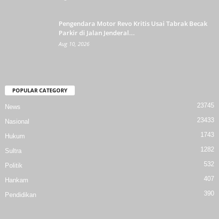
Pengendara Motor Revo Kritis Usai Tabrak Becak
Parkir di Jalan Jenderal...
Aug 10, 2026
POPULAR CATEGORY
23745
News
23433
Nasional
1743
Hukum
1282
Sultra
532
Politik
407
Hankam
390
Pendidikan