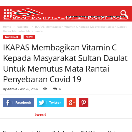
Home
Nasional
IKAPAS Membagikan Vitamin C Kepada Masyarakat Sultan Daulat
Untuk Memutus Mata Rantai...
NASIONAL
NEWS
IKAPAS Membagikan Vitamin C
Kepada Masyarakat Sultan Daulat
Untuk Memutus Mata Rantai
Penyebaran Covid 19
By
admin
-
Apr 20, 2020
0
Facebook
Twitter
tweet