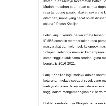
Ikatan Puan Melayu Kecamatan Bathin So
Mudah mudahan puan-puan semua dapat 
rasa tanggung jawab, lakukan sekarang 
ditambah, mana yang cacat boleh diruba
sekata.” Pesan Kholijah.
Lebih lanjut, Wanita berkacamata terseb
IPMBS semakin memperkokoh rasa persa
masyarakat dan kelompok-kelompok masya
Solapan, sehingga memiliki kemampuan unt
sama tinggi duduk sama rendah, guna m
bengkalis 2016-2021.
Lanjut Kholijah lagi, melayu adalah kon
keturunan melayu sebagai sosok yang m
melayu itu tekun dalam menjalankan usaha
tinggi dalam mengembangkan diri serta m
Diakhir sambutannya Kholijah berpesan 