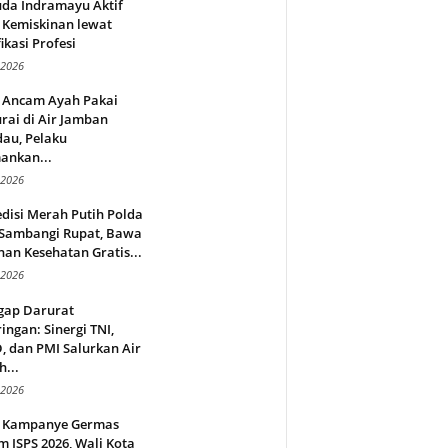
da Indramayu Aktif
 Kemiskinan lewat
fikasi Profesi
 2026
 Ancam Ayah Pakai
rai di Air Jamban
au, Pelaku
ankan...
 2026
disi Merah Putih Polda
 Sambangi Rupat, Bawa
an Kesehatan Gratis...
 2026
gap Darurat
ingan: Sinergi TNI,
 dan PMI Salurkan Air
h...
 2026
 Kampanye Germas
 ISPS 2026, Wali Kota