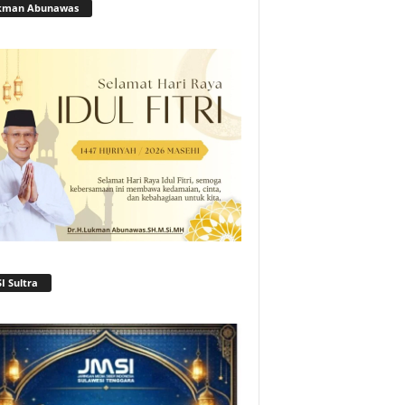
kman Abunawas
I Sultra