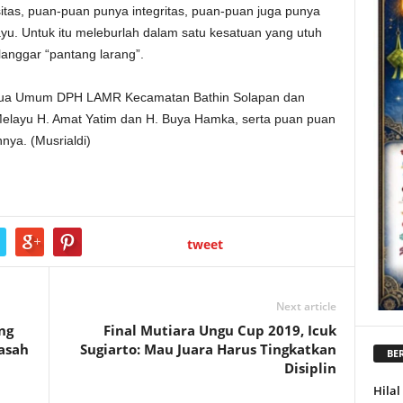
tas, puan-puan punya integritas, puan-puan juga punya
ayu. Untuk itu meleburlah dalam satu kesatuan yang utuh
langgar “pantang larang”.
tua Umum DPH LAMR Kecamatan Bathin Solapan dan
layu H. Amat Yatim dan H. Buya Hamka, serta puan puan
nya. (Musrialdi)
tweet
Next article
ng
Final Mutiara Ungu Cup 2019, Icuk
asah
Sugiarto: Mau Juara Harus Tingkatkan
BER
Disiplin
Hila