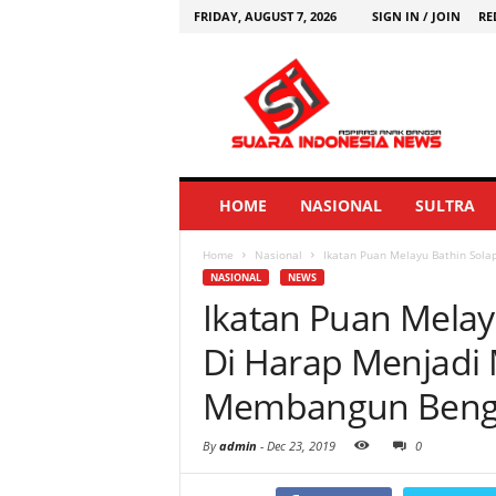
FRIDAY, AUGUST 7, 2026
SIGN IN / JOIN
RE
HOME
NASIONAL
SULTRA
Home
Nasional
Ikatan Puan Melayu Bathin Solap
NASIONAL
NEWS
Ikatan Puan Melay
Di Harap Menjadi 
Membangun Bengk
By
admin
-
Dec 23, 2019
0