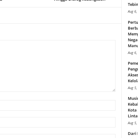
Tebin
Aug 6,
Pert
Berba
Memp
Nega
Manus
Aug 6,
Peme
Peng
Akse
Kelol
Aug 5,
Musi
Kebak
Kota
Linta
Aug 5,
Dari 