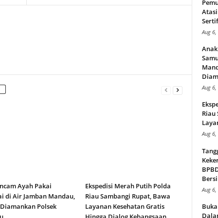
Pemu
Atasi
Serti
Aug 6,
Anak
Samu
Mand
Diam
Aug 6,
Ekspe
Riau
Layan
Aug 6,
Tang
Keker
BPBD,
Bersi
ncam Ayah Pakai
Ekspedisi Merah Putih Polda
Aug 6,
i di Air Jamban Mandau,
Riau Sambangi Rupat, Bawa
 Diamankan Polsek
Layanan Kesehatan Gratis
Buka
Dalam
u
Hingga Dialog Kebangsaan