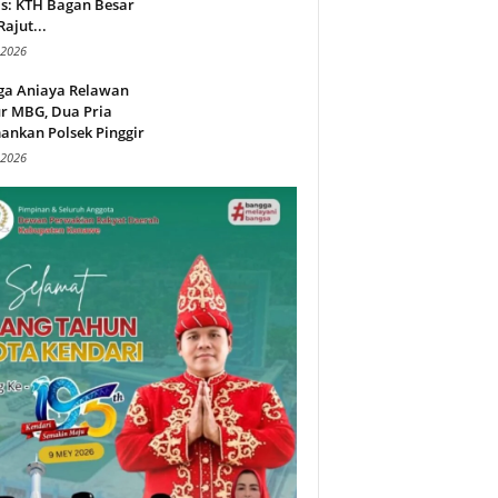
s: KTH Bagan Besar
Rajut...
 2026
ga Aniaya Relawan
r MBG, Dua Pria
ankan Polsek Pinggir
 2026