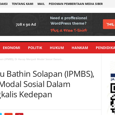
DAKSI
TENTANG KAMI
MAIL
PEDOMAN PEMBERITAAN MEDIA SIBER
EKONOMI
POLITIK
HUKUM
HANKAM
PENDIDIK
an (IPMBS), Di Harap Menjadi Modal Sosial Dalam...
u Bathin Solapan (IPMBS),
Modal Sosial Dalam
alis Kedepan