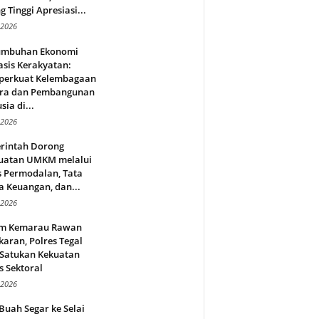
g Tinggi Apresiasi...
 2026
umbuhan Ekonomi
sis Kerakyatan:
erkuat Kelembagaan
ra dan Pembangunan
ia di...
 2026
rintah Dorong
uatan UMKM melalui
s Permodalan, Tata
a Keuangan, dan...
 2026
m Kemarau Rawan
aran, Polres Tegal
 Satukan Kekuatan
s Sektoral
 2026
Buah Segar ke Selai