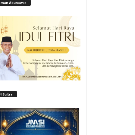
kman Abunawas
I Sultra