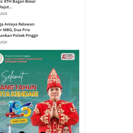
s: KTH Bagan Besar
Rajut...
 2026
ga Aniaya Relawan
r MBG, Dua Pria
ankan Polsek Pinggir
 2026