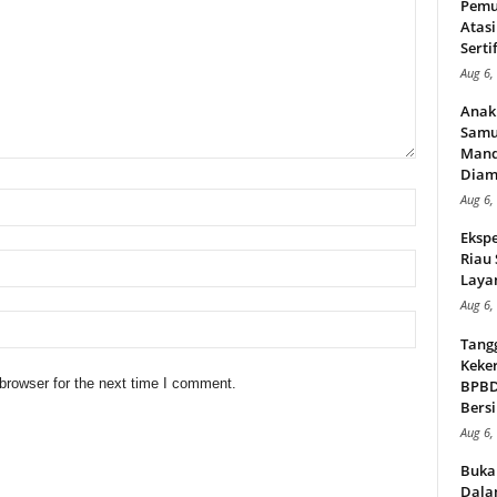
Pemu
Atasi
Serti
Aug 6,
Anak
Samu
Mand
Diam
Aug 6,
Ekspe
Riau
Layan
Aug 6,
Tang
Keker
browser for the next time I comment.
BPBD,
Bersi
Aug 6,
Buka
Dalam