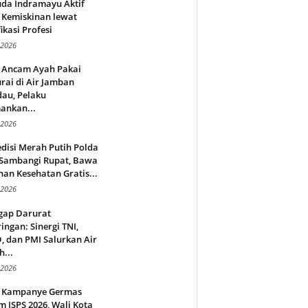
da Indramayu Aktif
 Kemiskinan lewat
fikasi Profesi
 2026
 Ancam Ayah Pakai
rai di Air Jamban
au, Pelaku
ankan...
 2026
disi Merah Putih Polda
 Sambangi Rupat, Bawa
an Kesehatan Gratis...
 2026
gap Darurat
ingan: Sinergi TNI,
 dan PMI Salurkan Air
h...
 2026
 Kampanye Germas
 ISPS 2026, Wali Kota