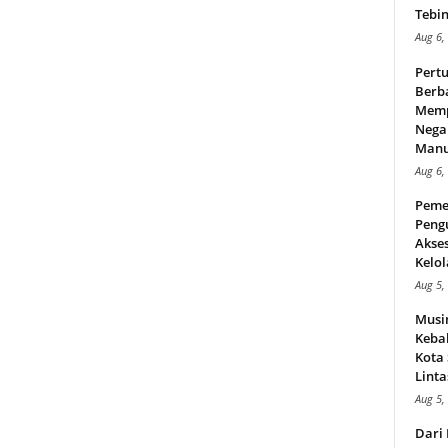
Tebin
Aug 6,
Pert
Berba
Memp
Nega
Manus
Aug 6,
Peme
Peng
Akse
Kelol
Aug 5,
Musi
Kebak
Kota
Linta
Aug 5,
Dari 