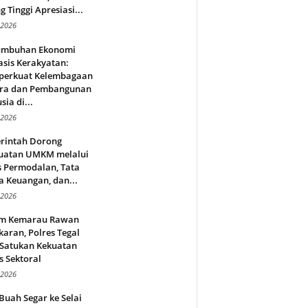
g Tinggi Apresiasi...
 2026
umbuhan Ekonomi
sis Kerakyatan:
erkuat Kelembagaan
ra dan Pembangunan
ia di...
 2026
rintah Dorong
uatan UMKM melalui
s Permodalan, Tata
a Keuangan, dan...
 2026
m Kemarau Rawan
aran, Polres Tegal
 Satukan Kekuatan
s Sektoral
 2026
Buah Segar ke Selai