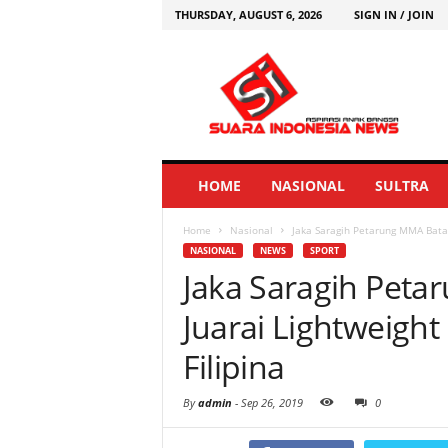
THURSDAY, AUGUST 6, 2026
SIGN IN / JOIN
HOME
NASIONAL
SULTRA
Home
Nasional
Jaka Saragih Petarung MMA Batam 
NASIONAL
NEWS
SPORT
Jaka Saragih Peta
Juarai Lightweight 
Filipina
By
admin
-
Sep 26, 2019
0