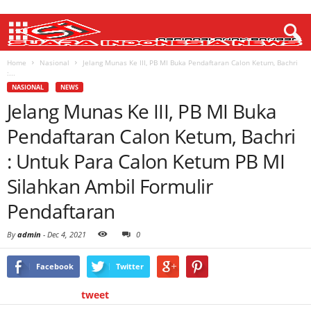
Home
Nasional
Jelang Munas Ke III, PB MI Buka Pendaftaran Calon Ketum, Bachri
:...
NASIONAL
NEWS
Jelang Munas Ke III, PB MI Buka
Pendaftaran Calon Ketum, Bachri
: Untuk Para Calon Ketum PB MI
Silahkan Ambil Formulir
Pendaftaran
By
admin
-
Dec 4, 2021
0
Facebook
Twitter
tweet