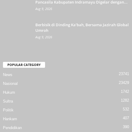
Pancasila Kabupaten Indramayu Digelar dengan...
Aug 9, 2026
Berbisik di Dinding Ka’bah, Bersama Jazirah Global
Umroh
Aug 9, 2026
POPULAR CATEGORY
23741
News
23429
Nasional
1742
Hukum
1282
Sultra
532
Politik
407
Hankam
390
Pendidikan