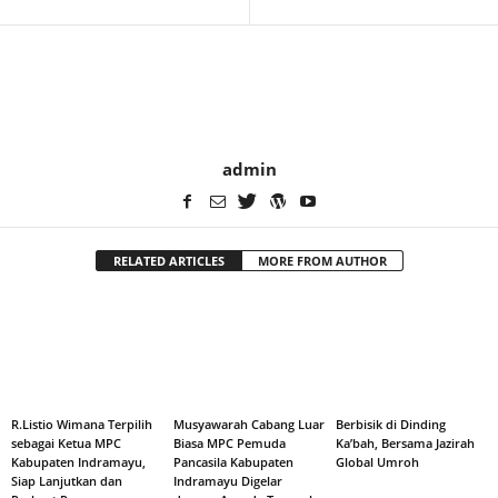
admin
RELATED ARTICLES
MORE FROM AUTHOR
R.Listio Wimana Terpilih
Musyawarah Cabang Luar
Berbisik di Dinding
sebagai Ketua MPC
Biasa MPC Pemuda
Ka’bah, Bersama Jazirah
Kabupaten Indramayu,
Pancasila Kabupaten
Global Umroh
Siap Lanjutkan dan
Indramayu Digelar