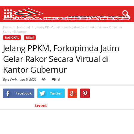
Home
Nasional
Jelang PPKM, Forkopimda Jatim Gelar Rakor Secara Virtual di
Kantor Gubernur
NASIONAL
NEWS
Jelang PPKM, Forkopimda Jatim
Gelar Rakor Secara Virtual di
Kantor Gubernur
By
admin
-
Jan 9, 2021
0
Facebook
Twitter
tweet