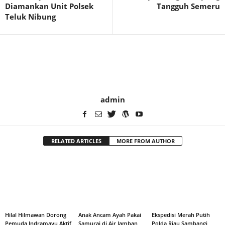
Diamankan Unit Polsek
Tangguh Semeru
Teluk Nibung
admin
RELATED ARTICLES
MORE FROM AUTHOR
Hilal Hilmawan Dorong
Anak Ancam Ayah Pakai
Ekspedisi Merah Putih
Pemuda Indramayu Aktif
Samurai di Air Jamban
Polda Riau Sambangi