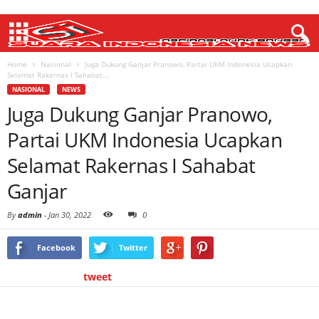
Home
Nasional
Juga Dukung Ganjar Pranowo, Partai UKM Indonesia Ucapkan
Selamat Rakernas I Sahabat...
NASIONAL
NEWS
Juga Dukung Ganjar Pranowo,
Partai UKM Indonesia Ucapkan
Selamat Rakernas I Sahabat
Ganjar
By
admin
-
Jan 30, 2022
0
Facebook
Twitter
tweet