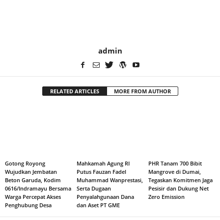
admin
RELATED ARTICLES
MORE FROM AUTHOR
Gotong Royong
Mahkamah Agung RI
PHR Tanam 700 Bibit
Wujudkan Jembatan
Putus Fauzan Fadel
Mangrove di Dumai,
Beton Garuda, Kodim
Muhammad Wanprestasi,
Tegaskan Komitmen Jaga
0616/Indramayu Bersama
Serta Dugaan
Pesisir dan Dukung Net
Warga Percepat Akses
Penyalahgunaan Dana
Zero Emission
Penghubung Desa
dan Aset PT GME