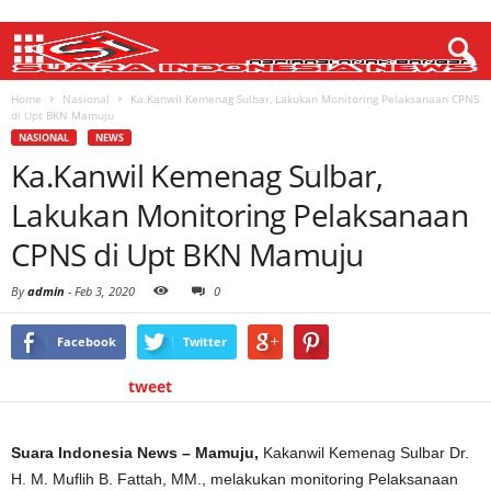
Home
Nasional
Ka.Kanwil Kemenag Sulbar, Lakukan Monitoring Pelaksanaan CPNS
di Upt BKN Mamuju
NASIONAL
NEWS
Ka.Kanwil Kemenag Sulbar,
Lakukan Monitoring Pelaksanaan
CPNS di Upt BKN Mamuju
By
admin
-
Feb 3, 2020
0
Facebook
Twitter
tweet
Suara Indonesia News – Mamuju,
Kakanwil Kemenag Sulbar Dr.
H. M. Muflih B. Fattah, MM., melakukan monitoring Pelaksanaan