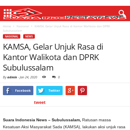
Home
Nasional
KAMSA, Gelar Unjuk Rasa di Kantor Walikota dan DPRK
Subulussalam
NASIONAL
NEWS
KAMSA, Gelar Unjuk Rasa di
Kantor Walikota dan DPRK
Subulussalam
By
admin
-
Jan 24, 2020
0
Facebook
Twitter
tweet
Suara Indonesia News – Subulussalam,
Ratusan massa
Kesatuan Aksi Masyarakat Sada (KAMSA), lakukan aksi unjuk rasa