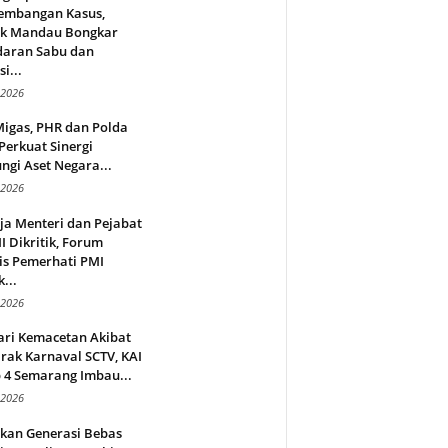
embangan Kasus,
ek Mandau Bongkar
daran Sabu dan
i...
 2026
Migas, PHR dan Polda
Perkuat Sinergi
ngi Aset Negara...
 2026
ja Menteri dan Pejabat
 Dikritik, Forum
is Pemerhati PMI
...
 2026
ari Kemacetan Akibat
rak Karnaval SCTV, KAI
 4 Semarang Imbau...
 2026
rkan Generasi Bebas