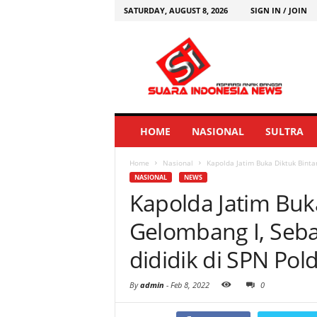
SATURDAY, AUGUST 8, 2026
SIGN IN / JOIN
HOME
NASIONAL
SULTRA
Home
Nasional
Kapolda Jatim Buka Diktuk Binta
NASIONAL
NEWS
Kapolda Jatim Buka
Gelombang I, Seb
dididik di SPN Pol
By
admin
-
Feb 8, 2022
0