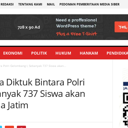
REDAKSI
TENTANG KAMI
MAIL
PEDOMAN PEMBERITAAN MEDIA SIBER
EKONOMI
POLITIK
HUKUM
HANKAM
PENDIDIK
ra Polri Gelombang I, Sebanyak 737 Siswa akan...
 Diktuk Bintara Polri
anyak 737 Siswa akan
da Jatim