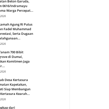
atan Beton Garuda,
m 0616/Indramayu
ama Warga Percepat...
 2026
amah Agung RI Putus
an Fadel Muhammad
restasi, Serta Dugaan
alahgunaan...
 2026
Tanam 700 Bibit
rove di Dumai,
skan Komitmen Jaga
r...
 2026
jab Desa Kertasura
matan Kapetakan,
eti Siap Membangun
Kertasura Kearah...
 2026
ngkap dari