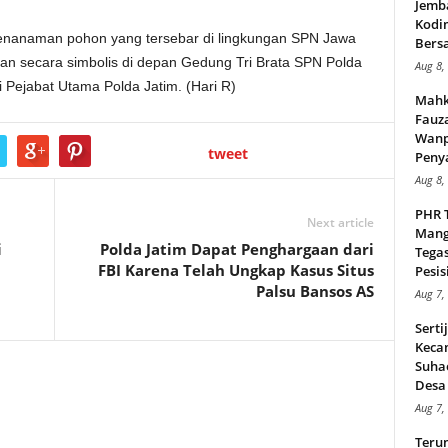
Jemb
Kodi
enanaman pohon yang tersebar di lingkungan SPN Jawa
Bers
 secara simbolis di depan Gedung Tri Brata SPN Polda
Aug 8,
 Pejabat Utama Polda Jatim. (Hari R)
Mahk
Fauz
Wanp
tweet
Peny
Aug 8,
PHR 
Next article
Mang
i
Polda Jatim Dapat Penghargaan dari
Tega
FBI Karena Telah Ungkap Kasus Situs
Pesisi
Palsu Bansos AS
Aug 7,
Serti
Keca
Suha
Desa 
Aug 7,
Teru