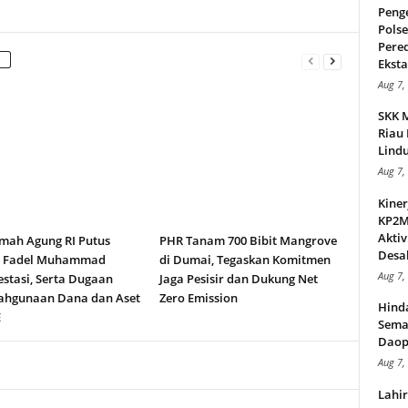
Peng
Pols
Pere
Ekstas
Aug 7,
SKK 
Riau 
Lindu
Aug 7,
Kiner
KP2MI
Aktiv
ah Agung RI Putus
PHR Tanam 700 Bibit Mangrove
Desak
n Fadel Muhammad
di Dumai, Tegaskan Komitmen
Aug 7,
stasi, Serta Dugaan
Jaga Pesisir dan Dukung Net
ahgunaan Dana dan Aset
Zero Emission
Hind
E
Sema
Daop
Aug 7,
Lahi