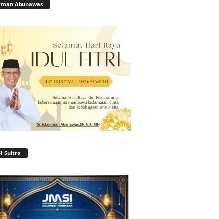
kman Abunawas
I Sultra