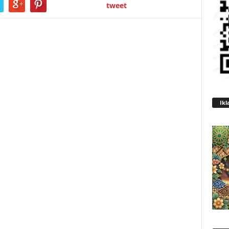
tweet
Ikl