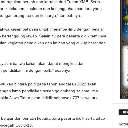
i, merupakan berkah dan karunia dari Tuhan YME. Serta
dari ketekunan, keuletan dan kesungguhan saudara yang
ukungan orang tua dan keluarga,” tambahnya.
bahwa kesempatan ini untuk menimba ilmu dengan belajar
bertanggung jawab. Selain itu para peserta didik tentunya
an kegiatan pendidikan dan latihan yang cukup berat dan
yakini bahwa kalian akan dapat mengikuti dan
 pendidikan ini dengan baik,” ucapnya.
ntukan bintara polri pada tahun anggaran 2022 akan
engan lama pendidikan setiap gelombang selama lima
 Polda Jawa Timur akan dididik sebanyak 737 siswa pria
BER
elajar dan berlatih kepada para peserta didik serta tetap
Goto
encegah Covid-19.