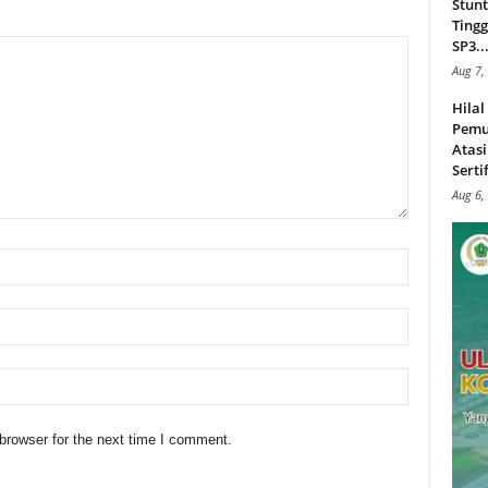
Stunt
Tingg
SP3..
Aug 7,
Hila
Pemu
Atasi
Serti
Aug 6,
browser for the next time I comment.