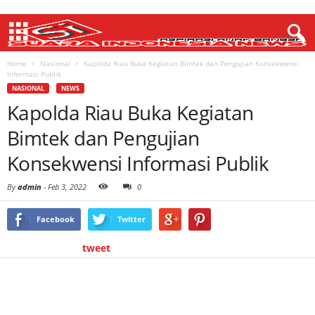
Home
Nasional
Kapolda Riau Buka Kegiatan Bimtek dan Pengujian Konsekwensi
Informasi Publik
NASIONAL
NEWS
Kapolda Riau Buka Kegiatan
Bimtek dan Pengujian
Konsekwensi Informasi Publik
By
admin
-
Feb 3, 2022
0
Facebook
Twitter
tweet