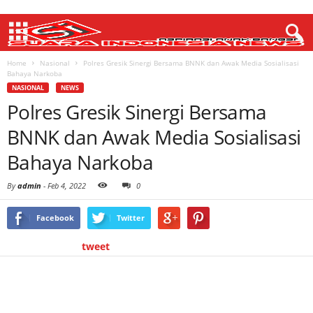
Home
Nasional
Polres Gresik Sinergi Bersama BNNK dan Awak Media Sosialisasi
Bahaya Narkoba
NASIONAL
NEWS
Polres Gresik Sinergi Bersama
BNNK dan Awak Media Sosialisasi
Bahaya Narkoba
By
admin
-
Feb 4, 2022
0
Facebook
Twitter
tweet