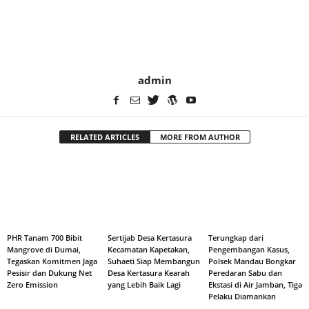
admin
RELATED ARTICLES
MORE FROM AUTHOR
PHR Tanam 700 Bibit
Sertijab Desa Kertasura
Terungkap dari
Mangrove di Dumai,
Kecamatan Kapetakan,
Pengembangan Kasus,
Tegaskan Komitmen Jaga
Suhaeti Siap Membangun
Polsek Mandau Bongkar
Pesisir dan Dukung Net
Desa Kertasura Kearah
Peredaran Sabu dan
Zero Emission
yang Lebih Baik Lagi
Ekstasi di Air Jamban, Tiga
Pelaku Diamankan