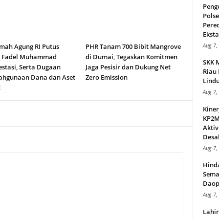
Peng
Pols
Pere
Ekstas
Aug 7,
ah Agung RI Putus
PHR Tanam 700 Bibit Mangrove
n Fadel Muhammad
di Dumai, Tegaskan Komitmen
SKK 
stasi, Serta Dugaan
Jaga Pesisir dan Dukung Net
Riau 
ahgunaan Dana dan Aset
Zero Emission
Lindu
E
Aug 7,
Kiner
KP2MI
Aktiv
Desak
Aug 7,
Hind
Sema
Daop
Aug 7,
Lahi