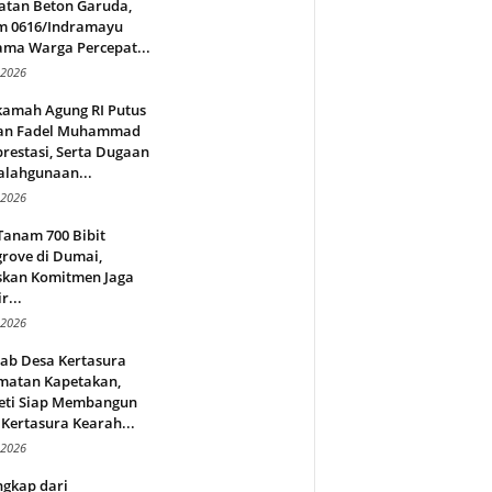
atan Beton Garuda,
m 0616/Indramayu
ama Warga Percepat...
 2026
amah Agung RI Putus
an Fadel Muhammad
restasi, Serta Dugaan
alahgunaan...
 2026
Tanam 700 Bibit
rove di Dumai,
skan Komitmen Jaga
r...
 2026
jab Desa Kertasura
matan Kapetakan,
eti Siap Membangun
Kertasura Kearah...
 2026
ngkap dari