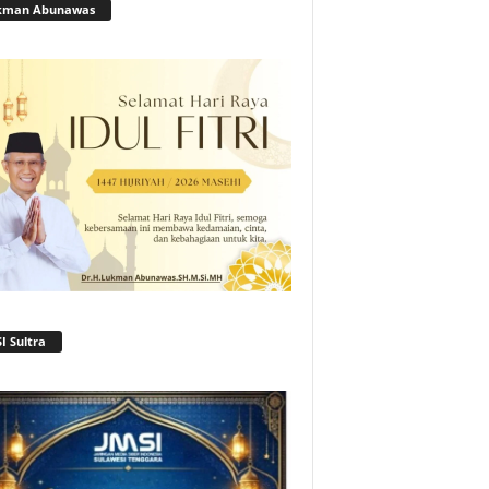
kman Abunawas
I Sultra