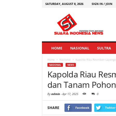
SATURDAY, AUGUST 8, 2026
SIGN IN / JOIN
HOME
NASIONAL
SULTRA
Home
Nasional
Kapolda Riau Resmikan Lapang
NASIONAL
NEWS
Kapolda Riau Res
dan Tanam Pohon
By
admin
-
Apr 17, 2025
0
SHARE
Facebook
Twitter