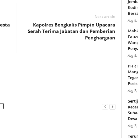
Jemb
Kodi
Bers
Next article
Aug 8,
esta
Kapolres Bengkalis Pimpin Upacara
Serah Terima Jabatan dan Pemberian
Mahk
Fauz
Penghargaan
Wanp
Peny
Aug 8,
PHR 
Mang
Tega
Pesisi
Aug 7,
Serti
Keca
Suha
Desa 
Aug 7,
Teru