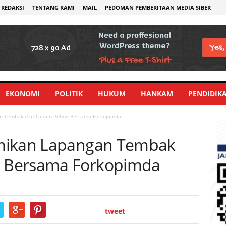
REDAKSI
TENTANG KAMI
MAIL
PEDOMAN PEMBERITAAN MEDIA SIBER
EKONOMI
POLITIK
HUKUM
HANKAM
PENDIDIK
an Tembak dan Tanam Pohon Bersama Forkopimda
mikan Lapangan Tembak
 Bersama Forkopimda
tweet