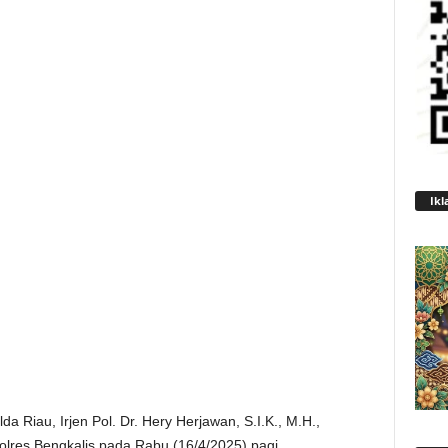
Ikl
da Riau, Irjen Pol. Dr. Hery Herjawan, S.I.K., M.H.,
lres Bengkalis pada Rabu (16/4/2025) pagi.