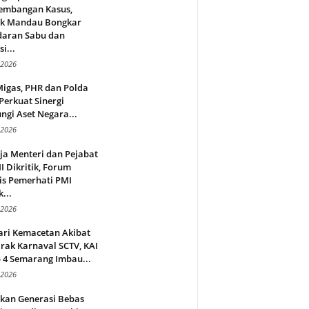
embangan Kasus,
ek Mandau Bongkar
daran Sabu dan
i...
 2026
Migas, PHR dan Polda
Perkuat Sinergi
ngi Aset Negara...
 2026
ja Menteri dan Pejabat
 Dikritik, Forum
is Pemerhati PMI
...
 2026
ari Kemacetan Akibat
rak Karnaval SCTV, KAI
 4 Semarang Imbau...
 2026
rkan Generasi Bebas