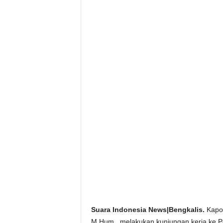
Suara Indonesia News|Bengkalis.
Kapol
M.Hum., melakukan kunjungan kerja ke Po