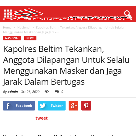
Home
Nasional
Kapolres Beltim Tekankan, Anggota Dilapangan Untuk Selalu
Menggunakan Masker dan Jaga Jarak...
NASIONAL
NEWS
Kapolres Beltim Tekankan,
Anggota Dilapangan Untuk Selalu
Menggunakan Masker dan Jaga
Jarak Dalam Bertugas
By
admin
-
Oct 26, 2020
0
Facebook
Twitter
tweet