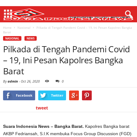
Home
Nasional
Pilkada di Tengah Pandemi Covid – 19, Ini Pesan Kapolres Bangka
Barat
NASIONAL
NEWS
Pilkada di Tengah Pandemi Covid
– 19, Ini Pesan Kapolres Bangka
Barat
By
admin
-
Oct 26, 2020
0
Facebook
Twitter
tweet
Suara Indonesia News – Bangka Barat.
Kapolres Bangka barat
AKBP Fedriansah, S.I.K membuka Focus Group Discussion (FGD)