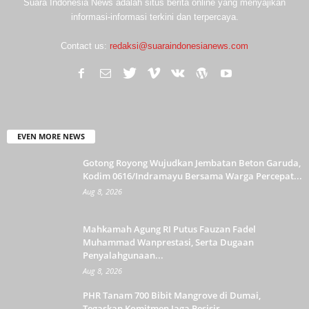
Suara Indonesia News adalah situs berita online yang menyajikan
informasi-informasi terkini dan terpercaya.
Contact us:
redaksi@suaraindonesianews.com
EVEN MORE NEWS
Gotong Royong Wujudkan Jembatan Beton Garuda,
Kodim 0616/Indramayu Bersama Warga Percepat...
Aug 8, 2026
Mahkamah Agung RI Putus Fauzan Fadel
Muhammad Wanprestasi, Serta Dugaan
Penyalahgunaan...
Aug 8, 2026
PHR Tanam 700 Bibit Mangrove di Dumai,
Tegaskan Komitmen Jaga Pesisir...