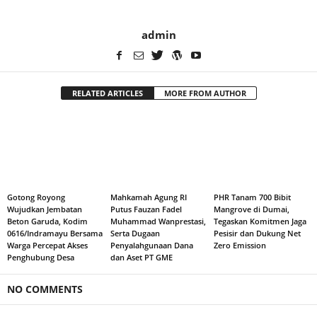
admin
RELATED ARTICLES
MORE FROM AUTHOR
Gotong Royong
Mahkamah Agung RI
PHR Tanam 700 Bibit
Wujudkan Jembatan
Putus Fauzan Fadel
Mangrove di Dumai,
Beton Garuda, Kodim
Muhammad Wanprestasi,
Tegaskan Komitmen Jaga
0616/Indramayu Bersama
Serta Dugaan
Pesisir dan Dukung Net
Warga Percepat Akses
Penyalahgunaan Dana
Zero Emission
Penghubung Desa
dan Aset PT GME
NO COMMENTS