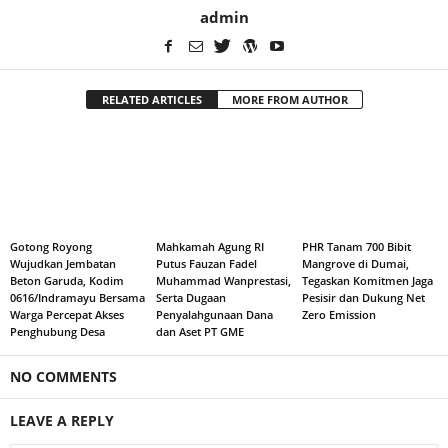
admin
RELATED ARTICLES
MORE FROM AUTHOR
Gotong Royong
Mahkamah Agung RI
PHR Tanam 700 Bibit
Wujudkan Jembatan
Putus Fauzan Fadel
Mangrove di Dumai,
Beton Garuda, Kodim
Muhammad Wanprestasi,
Tegaskan Komitmen Jaga
0616/Indramayu Bersama
Serta Dugaan
Pesisir dan Dukung Net
Warga Percepat Akses
Penyalahgunaan Dana
Zero Emission
Penghubung Desa
dan Aset PT GME
NO COMMENTS
LEAVE A REPLY