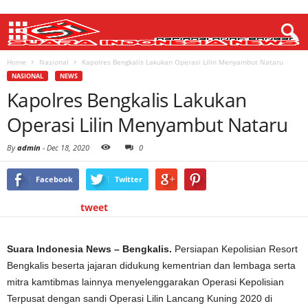
Home
Nasional
Kapolres Bengkalis Lakukan Operasi Lilin Menyambut Nataru
NASIONAL
NEWS
Kapolres Bengkalis Lakukan
Operasi Lilin Menyambut Nataru
By
admin
-
Dec 18, 2020
0
Facebook
Twitter
tweet
Suara Indonesia News – Bengkalis.
Persiapan Kepolisian Resort
Bengkalis beserta jajaran didukung kementrian dan lembaga serta
mitra kamtibmas lainnya menyelenggarakan Operasi Kepolisian
Terpusat dengan sandi Operasi Lilin Lancang Kuning 2020 di