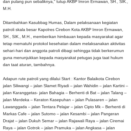
dan pulang pun sebaliknya,” tutup AKBP Imron Ermawan, SH., SIK.,
M.H.
Ditambahkan Kasubbag Humas, Dalam pelaksanaan kegiatan
patroli skala besar Kapolres Cirebon Kota AKBP Imron Ermawan,
SH., SIK., M.H., memberikan himbauan kepada masyarakat agar
tetap mematuhi protokol kesehatan dalam melaksanakan aktivitas
sehari-hari dan anggota patroli dibagi sehingga tidak berkerumun
guna menunjukkan kepada masyarakat petugas juga taat hukum
dan taat aturan, tambahnya.
Adapun rute patroli yang dilalui Start : Kantor Balaikota Cirebon
jalan Siliwangi – jalan Slamet Riyadi – jalan Wahidin – jalan Kartini –
jalan Karanggetas- jalan Bahagia – Berhenti di Bat – jalan Talang –
jalan Merdeka – Keraton Kasepuhan – jalan Pulasaren – jalan
Lawanggada – jalan Tentara Pelajar – jalan Cipto Mk – Berhenti di
Markas Cafe – jalan Sutomo – jalan Kesambi – jalan Pangeran
Drajat – jalan Dukuh Semar – jalan Rajawali Raya – jalan Ciremai
Raya – jalan Gotrok – jalan Pramuka – jalan Angkasa – jalan