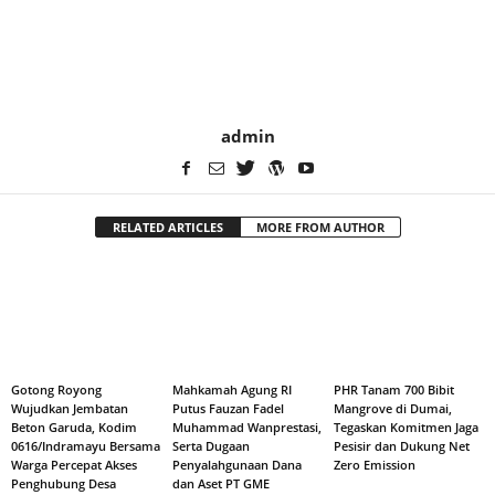
admin
RELATED ARTICLES
MORE FROM AUTHOR
Gotong Royong
Mahkamah Agung RI
PHR Tanam 700 Bibit
Wujudkan Jembatan
Putus Fauzan Fadel
Mangrove di Dumai,
Beton Garuda, Kodim
Muhammad Wanprestasi,
Tegaskan Komitmen Jaga
0616/Indramayu Bersama
Serta Dugaan
Pesisir dan Dukung Net
Warga Percepat Akses
Penyalahgunaan Dana
Zero Emission
Penghubung Desa
dan Aset PT GME