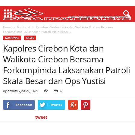
Home
Nasional
Kapolres Cirebon Kota dan Walikota Cirebon Bersama
Forkompimda Laksanakan Patroli Skala Besar...
NASIONAL
NEWS
Kapolres Cirebon Kota dan
Walikota Cirebon Bersama
Forkompimda Laksanakan Patroli
Skala Besar dan Ops Yustisi
By
admin
-
Jan 21, 2021
0
Facebook
Twitter
tweet