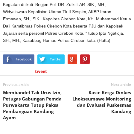
Kegiatan di ikuti Brigjen Pol. DR. Zulkifli AR. SIK., MH.,
Widyaiswara Kepolisian Utama Tk II Sespim, AKBP Imron
Ermawan, SH., SIK., Kapolres Cirebon Kota, KH. Muhammad Ketua
Da’i Kamtibmas Polres Cirebon Kota beserta PJU dan Kapolsek
Jajaran serta personil Polres Cirebon Kota, ” tutup Iptu Ngatidja,
SH., MH., Kasubbag Humas Polres Cirebon kota. (Hatta)
Facebook
Twitter
tweet
Previous article
Next article
Membandel Tak Urus Izin,
Kasie Kesga Dinkes
Petugas Gabungan Pemda
Lhokseumawe Monitoring
Purwakarta Tutup Paksa
dan Evaluasi Puskesmas
Pembanguan Kandang
Kandang
Ayam