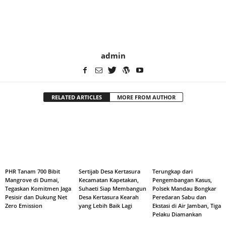
admin
RELATED ARTICLES
MORE FROM AUTHOR
PHR Tanam 700 Bibit
Sertijab Desa Kertasura
Terungkap dari
Mangrove di Dumai,
Kecamatan Kapetakan,
Pengembangan Kasus,
Tegaskan Komitmen Jaga
Suhaeti Siap Membangun
Polsek Mandau Bongkar
Pesisir dan Dukung Net
Desa Kertasura Kearah
Peredaran Sabu dan
Zero Emission
yang Lebih Baik Lagi
Ekstasi di Air Jamban, Tiga
Pelaku Diamankan