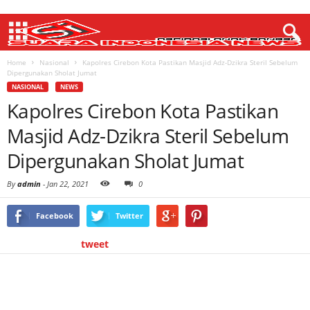
Home
Nasional
Kapolres Cirebon Kota Pastikan Masjid Adz-Dzikra Steril Sebelum
Dipergunakan Sholat Jumat
NASIONAL
NEWS
Kapolres Cirebon Kota Pastikan
Masjid Adz-Dzikra Steril Sebelum
Dipergunakan Sholat Jumat
By
admin
-
Jan 22, 2021
0
Facebook
Twitter
tweet