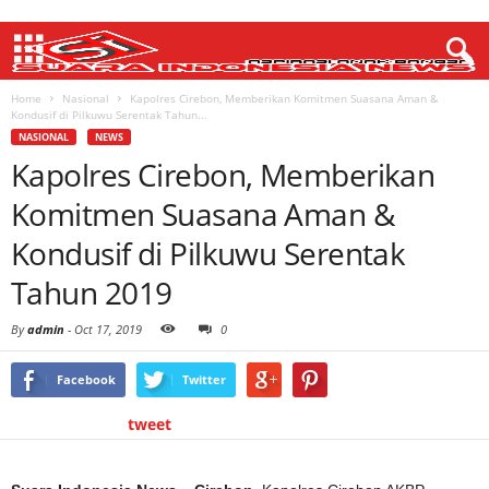
Home
Nasional
Kapolres Cirebon, Memberikan Komitmen Suasana Aman &
Kondusif di Pilkuwu Serentak Tahun...
NASIONAL
NEWS
Kapolres Cirebon, Memberikan
Komitmen Suasana Aman &
Kondusif di Pilkuwu Serentak
Tahun 2019
By
admin
-
Oct 17, 2019
0
Facebook
Twitter
tweet