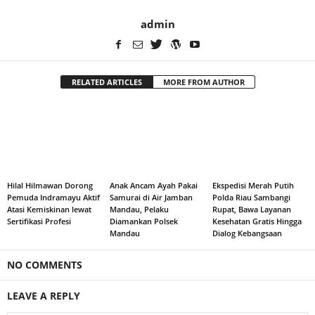
admin
RELATED ARTICLES
MORE FROM AUTHOR
Hilal Hilmawan Dorong
Anak Ancam Ayah Pakai
Ekspedisi Merah Putih
Pemuda Indramayu Aktif
Samurai di Air Jamban
Polda Riau Sambangi
Atasi Kemiskinan lewat
Mandau, Pelaku
Rupat, Bawa Layanan
Sertifikasi Profesi
Diamankan Polsek
Kesehatan Gratis Hingga
Mandau
Dialog Kebangsaan
NO COMMENTS
LEAVE A REPLY