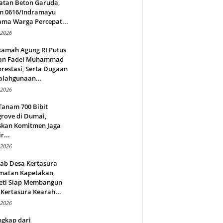
atan Beton Garuda,
m 0616/Indramayu
ama Warga Percepat...
 2026
amah Agung RI Putus
an Fadel Muhammad
restasi, Serta Dugaan
alahgunaan...
 2026
Tanam 700 Bibit
rove di Dumai,
skan Komitmen Jaga
r...
 2026
jab Desa Kertasura
matan Kapetakan,
eti Siap Membangun
Kertasura Kearah...
 2026
ngkap dari