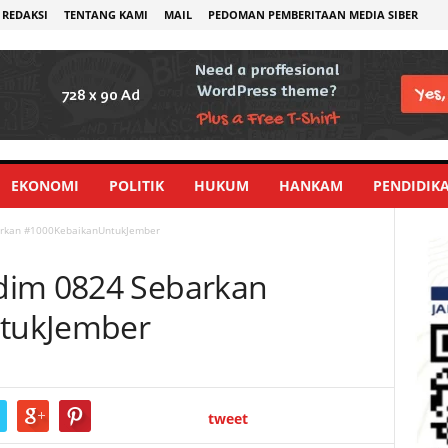
REDAKSI
TENTANG KAMI
MAIL
PEDOMAN PEMBERITAAN MEDIA SIBER
EKONOMI
POLITIK
HUKUM
HANKAM
PENDIDIK
arkan #1000KebaikanUntukJember
dim 0824 Sebarkan
tukJember
tweet