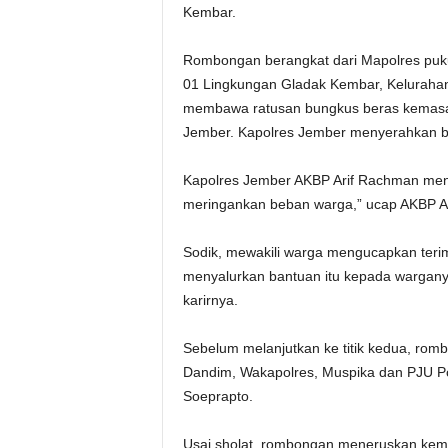
Kembar.
Rombongan berangkat dari Mapolres pukul
01 Lingkungan Gladak Kembar, Keluraha
membawa ratusan bungkus beras kemasan
Jember. Kapolres Jember menyerahkan ban
Kapolres Jember AKBP Arif Rachman meng
meringankan beban warga,” ucap AKBP Ari
Sodik, mewakili warga mengucapkan terima
menyalurkan bantuan itu kepada wargan
karirnya.
Sebelum melanjutkan ke titik kedua, rom
Dandim, Wakapolres, Muspika dan PJU Polr
Soeprapto.
Usai sholat, rombongan meneruskan kemba