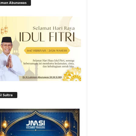
kman Abunawas
I Sultra