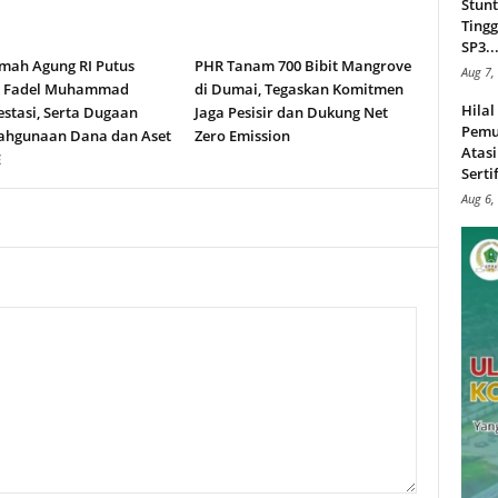
Stunt
Tingg
SP3..
ah Agung RI Putus
PHR Tanam 700 Bibit Mangrove
Aug 7,
n Fadel Muhammad
di Dumai, Tegaskan Komitmen
Hila
stasi, Serta Dugaan
Jaga Pesisir dan Dukung Net
Pemu
ahgunaan Dana dan Aset
Zero Emission
Atasi
E
Serti
Aug 6,