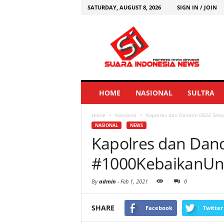
SATURDAY, AUGUST 8, 2026
SIGN IN / JOIN
HOME
NASIONAL
SULTRA
Home
Nasional
Kapolres dan Dandim 0824 Seb
NASIONAL
NEWS
Kapolres dan Dan
#1000KebaikanUn
By
admin
-
Feb 1, 2021
0
SHARE
Facebook
Twitter