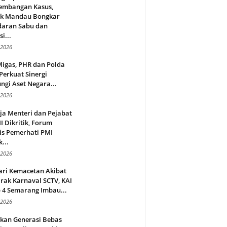
embangan Kasus,
ek Mandau Bongkar
daran Sabu dan
i...
 2026
Migas, PHR dan Polda
Perkuat Sinergi
ngi Aset Negara...
 2026
ja Menteri dan Pejabat
 Dikritik, Forum
is Pemerhati PMI
...
 2026
ari Kemacetan Akibat
rak Karnaval SCTV, KAI
 4 Semarang Imbau...
 2026
rkan Generasi Bebas