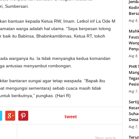
Jemb
i, Sumbersari.
Kodi
Bers
Aug 8,
hkan bantuan kepada Ketua RW, Imam. Letkol inf La Ode M
amatan warga adalah hal utama. “Saya berpesan tolong
Mahk
baik itu Babinsa, Bhabinkamtibmas, Ketua RT, tokoh
Fauz
Wanp
Peny
Aug 8,
pada warganya itu. Ia tidak menyangka kedua komandan
 juga antusias menyambut rombongan.
PHR 
Mang
Tega
itar bantaran sungai agar tetap waspada. “Bapak ibu
Pesisi
mpat mengungsi sementara) sebab cuaca masih tidak
Aug 7,
untuk berikutnya,” pungkas. (Hari R)
Serti
Keca
Suha
tweet
Desa 
Aug 7,
Teru
Next article