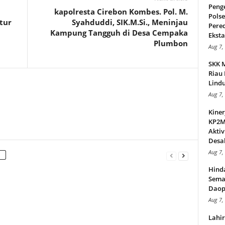
Peng
kapolresta Cirebon Kombes. Pol. M.
Pols
tur
Syahduddi, SIK.M.Si., Meninjau
Pere
Kampung Tangguh di Desa Cempaka
Ekstas
Plumbon
Aug 7,
SKK 
Riau 
Lindu
Aug 7,
Kiner
KP2MI
Aktiv
Desak
Aug 7,
Hind
Sema
Daop
Aug 7,
Lahi