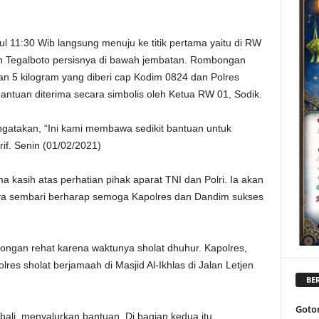
 11:30 Wib langsung menuju ke titik pertama yaitu di RW
n Tegalboto persisnya di bawah jembatan. Rombongan
 5 kilogram yang diberi cap Kodim 0824 dan Polres
tuan diterima secara simbolis oleh Ketua RW 01, Sodik.
atakan, “Ini kami membawa sedikit bantuan untuk
f. Senin (01/02/2021)
 kasih atas perhatian pihak aparat TNI dan Polri. Ia akan
ya sembari berharap semoga Kapolres dan Dandim sukses
bongan rehat karena waktunya sholat dhuhur. Kapolres,
es sholat berjamaah di Masjid Al-Ikhlas di Jalan Letjen
BER
Goto
li, menyalurkan bantuan. Di bagian kedua itu