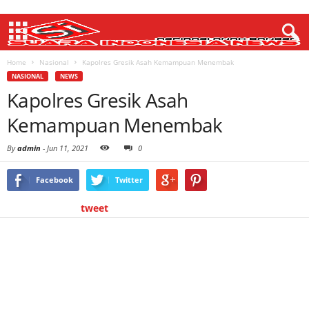
Home
Nasional
Kapolres Gresik Asah Kemampuan Menembak
NASIONAL
NEWS
Kapolres Gresik Asah
Kemampuan Menembak
By
admin
-
Jun 11, 2021
0
Facebook
Twitter
tweet