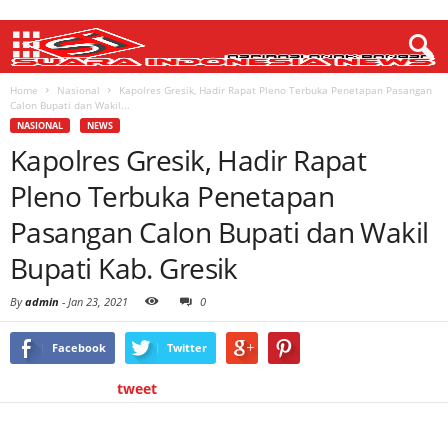
Home
Nasional
Kapolres Gresik, Hadir Rapat Pleno Terbuka Penetapan Pasangan
Calon Bupati dan Wakil...
NASIONAL
NEWS
Kapolres Gresik, Hadir Rapat
Pleno Terbuka Penetapan
Pasangan Calon Bupati dan Wakil
Bupati Kab. Gresik
By
admin
-
Jan 23, 2021
0
Facebook
Twitter
tweet