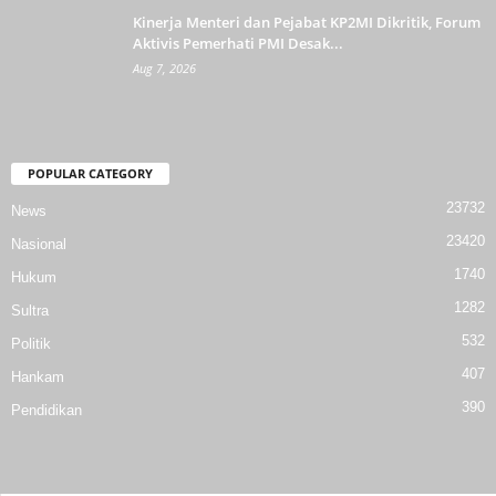
Kinerja Menteri dan Pejabat KP2MI Dikritik, Forum
Aktivis Pemerhati PMI Desak...
Aug 7, 2026
POPULAR CATEGORY
23732
News
23420
Nasional
1740
Hukum
1282
Sultra
532
Politik
407
Hankam
390
Pendidikan