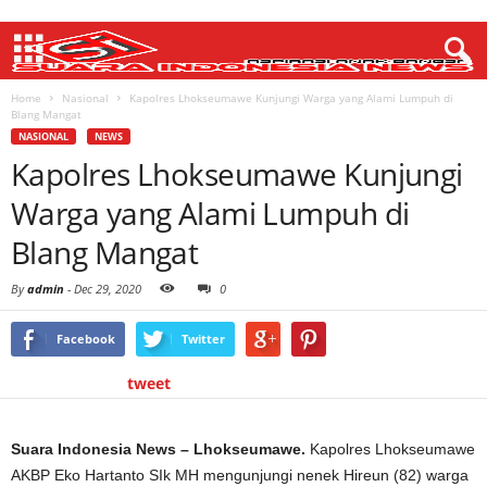
Home
Nasional
Kapolres Lhokseumawe Kunjungi Warga yang Alami Lumpuh di
Blang Mangat
NASIONAL
NEWS
Kapolres Lhokseumawe Kunjungi
Warga yang Alami Lumpuh di
Blang Mangat
By
admin
-
Dec 29, 2020
0
Facebook
Twitter
tweet
Suara Indonesia News – Lhokseumawe.
Kapolres Lhokseumawe
AKBP Eko Hartanto SIk MH mengunjungi nenek Hireun (82) warga