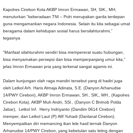
Kapolres Cirebon Kota AKBP Imron Ermawan, SH, SIK., MH,
menuturkan “keberadaan TNI – Polri merupakan garda terdepan
guna mengamankan negara Indonesia. Selain itu kita sebagai umat
beragama dalam kehidupan sosial harus bersilahturahmi,”
tegasnya
“Manfaat silahturahmi sendiri bisa mempererat suatu hubungan,
bisa menyamakan persepsi dan bisa memperpanjang umur kita,”
jelas Imron Ermawan pria yang terkenal sangat agamis ini.
Dalam kunjungan olah raga mandiri tersebut yang di hadiri juga
oleh Letkol Arh. Haris Atmaja Adinata, S.E. (Danyon Arhanudse
14/PWY Cirebon), AKBP Imron Ermawan, SH., SIK,, MH., (Kapolres
Cirebon Kota), AKBP Muh Andri, SSI., (Danyon C Brimob Polda
Jabar), Letkol Inf. Herry Indriyanto (Dandim 0614 Cirebon)
memper, dan Letkol Laut (P) Afif Yuhadi (Danlanal Cirebon).
Menyempatkan diri memancing ikan lele hasil ternak Danyon
Arhanudse 14/PWY Cirebon, yang kebetulan satu leting dengan