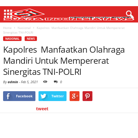
Home
Nasional
Kapolres Manfaatkan Olahraga Mandiri Untuk Mempererat
Sinergitas TNI-POLRI
NASIONAL
NEWS
Kapolres Manfaatkan Olahraga
Mandiri Untuk Mempererat
Sinergitas TNI-POLRI
By
admin
-
Feb 5, 2021
0
Facebook
Twitter
tweet