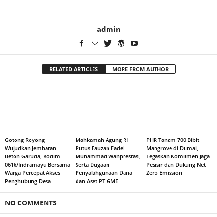
admin
RELATED ARTICLES
MORE FROM AUTHOR
Gotong Royong
Mahkamah Agung RI
PHR Tanam 700 Bibit
Wujudkan Jembatan
Putus Fauzan Fadel
Mangrove di Dumai,
Beton Garuda, Kodim
Muhammad Wanprestasi,
Tegaskan Komitmen Jaga
0616/Indramayu Bersama
Serta Dugaan
Pesisir dan Dukung Net
Warga Percepat Akses
Penyalahgunaan Dana
Zero Emission
Penghubung Desa
dan Aset PT GME
NO COMMENTS