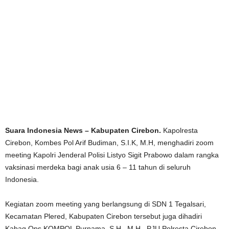
Suara Indonesia News – Kabupaten Cirebon.
Kapolresta
Cirebon, Kombes Pol Arif Budiman, S.I.K, M.H, menghadiri zoom
meeting Kapolri Jenderal Polisi Listyo Sigit Prabowo dalam rangka
vaksinasi merdeka bagi anak usia 6 – 11 tahun di seluruh
Indonesia.
Kegiatan zoom meeting yang berlangsung di SDN 1 Tegalsari,
Kecamatan Plered, Kabupaten Cirebon tersebut juga dihadiri
Kabag Ops KOMPOL Purnama, S.H., M.H., PJU Polresta Cirebon,