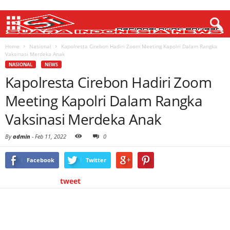
Home
Nasional
Kapolresta Cirebon Hadiri Zoom Meeting Kapolri Dalam Rangka
Vaksinasi Merdeka Anak
NASIONAL
NEWS
Kapolresta Cirebon Hadiri Zoom
Meeting Kapolri Dalam Rangka
Vaksinasi Merdeka Anak
By
admin
-
Feb 11, 2022
0
Facebook
Twitter
tweet