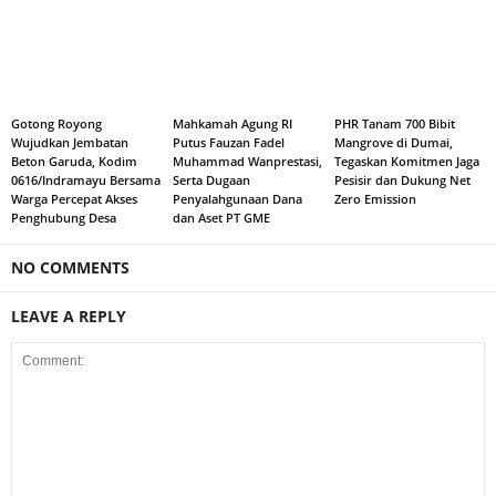
Gotong Royong
Mahkamah Agung RI
PHR Tanam 700 Bibit
Wujudkan Jembatan
Putus Fauzan Fadel
Mangrove di Dumai,
Beton Garuda, Kodim
Muhammad Wanprestasi,
Tegaskan Komitmen Jaga
0616/Indramayu Bersama
Serta Dugaan
Pesisir dan Dukung Net
Warga Percepat Akses
Penyalahgunaan Dana
Zero Emission
Penghubung Desa
dan Aset PT GME
NO COMMENTS
LEAVE A REPLY