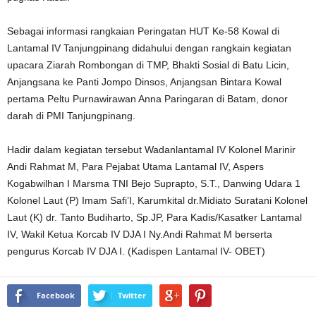
Sebagai informasi rangkaian Peringatan HUT Ke-58 Kowal di
Lantamal IV Tanjungpinang didahului dengan rangkain kegiatan
upacara Ziarah Rombongan di TMP, Bhakti Sosial di Batu Licin,
Anjangsana ke Panti Jompo Dinsos, Anjangsan Bintara Kowal
pertama Peltu Purnawirawan Anna Paringaran di Batam, donor
darah di PMI Tanjungpinang.
Hadir dalam kegiatan tersebut Wadanlantamal IV Kolonel Marinir
Andi Rahmat M, Para Pejabat Utama Lantamal IV, Aspers
Kogabwilhan I Marsma TNI Bejo Suprapto, S.T., Danwing Udara 1
Kolonel Laut (P) Imam Safi’I, Karumkital dr.Midiato Suratani Kolonel
Laut (K) dr. Tanto Budiharto, Sp.JP, Para Kadis/Kasatker Lantamal
IV, Wakil Ketua Korcab IV DJA I Ny.Andi Rahmat M berserta
pengurus Korcab IV DJA I. (Kadispen Lantamal IV- OBET)
Facebook
Twitter