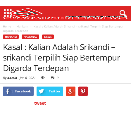
Home
Hankam
Kasal : Kalian Adalah Srikandi – srikandi Terpilih Siap Bertempur
Digarda Terdepan
HANKAM
NASIONAL
NEWS
Kasal : Kalian Adalah Srikandi –
srikandi Terpilih Siap Bertempur
Digarda Terdepan
By
admin
-
Jan 6, 2021
0
Facebook
Twitter
tweet