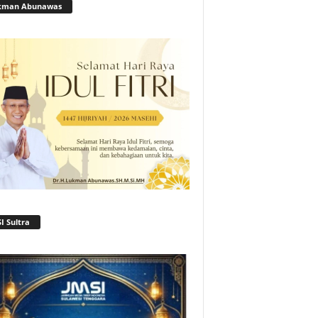
kman Abunawas
I Sultra