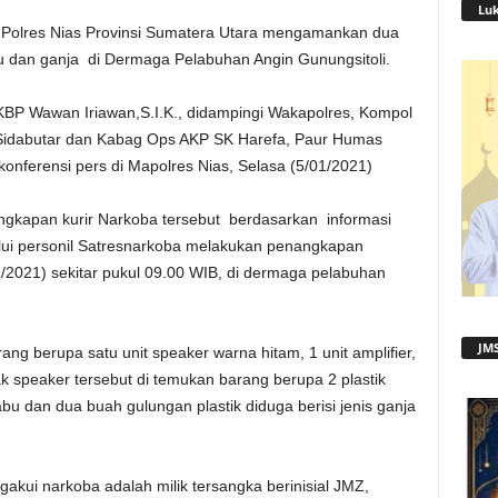
Lu
Polres Nias Provinsi Sumatera Utara mengamankan dua
bu dan ganja di Dermaga Pelabuhan Angin Gunungsitoli.
AKBP Wawan Iriawan,S.I.K., didampingi Wakapolres, Kompol
a Sidabutar dan Kabag Ops AKP SK Harefa, Paur Humas
onferensi pers di Mapolres Nias, Selasa (5/01/2021)
gkapan kurir Narkoba tersebut berdasarkan informasi
lui personil Satresnarkoba melakukan penangkapan
/2021) sekitar pukul 09.00 WIB, di dermaga pelabuhan
JMS
g berupa satu unit speaker warna hitam, 1 unit amplifier,
ak speaker tersebut di temukan barang berupa 2 plastik
abu dan dua buah gulungan plastik diduga berisi jenis ganja
gakui narkoba adalah milik tersangka berinisial JMZ,