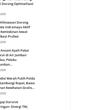
i Dorong Optimalisasi
.
 2026
l Hilmawan Dorong
da Indramayu Aktif
 Kemiskinan lewat
fikasi Profesi
 2026
 Ancam Ayah Pakai
rai di Air Jamban
au, Pelaku
ankan...
 2026
disi Merah Putih Polda
 Sambangi Rupat, Bawa
an Kesehatan Gratis...
 2026
gap Darurat
ingan: Sinergi TNI,