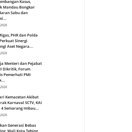
embangan Kasus,
ek Mandau Bongkar
daran Sabu dan
i...
 2026
Migas, PHR dan Polda
Perkuat Sinergi
ngi Aset Negara...
 2026
ja Menteri dan Pejabat
 Dikritik, Forum
is Pemerhati PMI
...
 2026
ari Kemacetan Akibat
rak Karnaval SCTV, KAI
 4 Semarang Imbau...
 2026
rkan Generasi Bebas
ing, Wali Kota Tebing