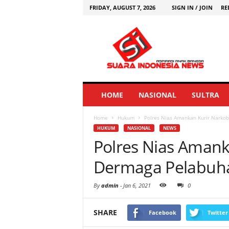
FRIDAY, AUGUST 7, 2026
SIGN IN / JOIN
RE
HOME
NASIONAL
SULTRA
Home
Hukum
Polres Nias Amankan Kurir Narkob
HUKUM
NASIONAL
NEWS
Polres Nias Amank
Dermaga Pelabuha
By
admin
-
Jan 6, 2021
0
SHARE
Facebook
Twitter