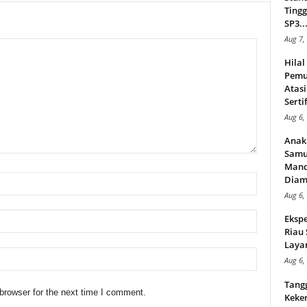
Tingg
SP3..
Aug 7,
Hila
Pemu
Atasi
Serti
Aug 6,
Anak
Samu
Mand
Diam
Aug 6,
Ekspe
Riau
Layan
Aug 6,
Tang
browser for the next time I comment.
Keker