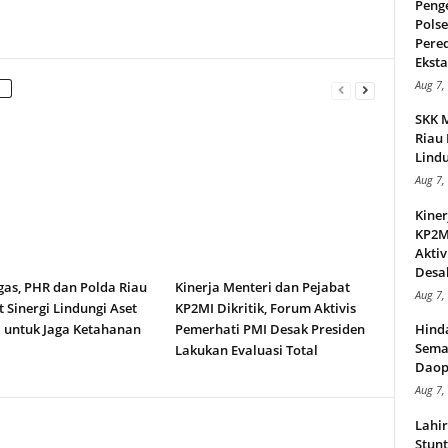
Peng
Pols
Pere
Ekstas
Aug 7,
SKK 
Riau 
Lindu
Aug 7,
Kiner
KP2MI
Aktiv
Desak
gas, PHR dan Polda Riau
Kinerja Menteri dan Pejabat
Aug 7,
 Sinergi Lindungi Aset
KP2MI Dikritik, Forum Aktivis
 untuk Jaga Ketahanan
Pemerhati PMI Desak Presiden
Hind
Sema
Lakukan Evaluasi Total
Daop
Aug 7,
Lahi
Stunt