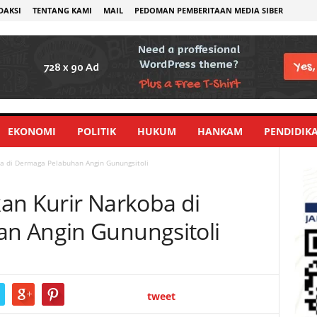
DAKSI
TENTANG KAMI
MAIL
PEDOMAN PEMBERITAAN MEDIA SIBER
EKONOMI
POLITIK
HUKUM
HANKAM
PENDIDIK
a di Dermaga Pelabuhan Angin Gunungsitoli
an Kurir Narkoba di
n Angin Gunungsitoli
tweet