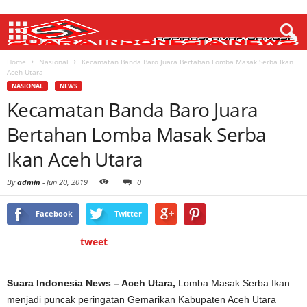
Home
Nasional
Kecamatan Banda Baro Juara Bertahan Lomba Masak Serba Ikan
Aceh Utara
NASIONAL
NEWS
Kecamatan Banda Baro Juara
Bertahan Lomba Masak Serba
Ikan Aceh Utara
By
admin
-
Jun 20, 2019
0
Facebook
Twitter
tweet
Suara Indonesia News – Aceh Utara,
Lomba Masak Serba Ikan
menjadi puncak peringatan Gemarikan Kabupaten Aceh Utara