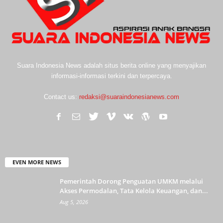
Suara Indonesia News adalah situs berita online yang menyajikan
informasi-informasi terkini dan terpercaya.
Contact us:
redaksi@suaraindonesianews.com
EVEN MORE NEWS
Pemerintah Dorong Penguatan UMKM melalui
Akses Permodalan, Tata Kelola Keuangan, dan...
Aug 5, 2026