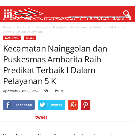
Home
Nasional
Kecamatan Nainggolan dan Puskesmas Ambarita Raih Predikat
Terbaik I Dalam Pelayanan 5...
NASIONAL
NEWS
Kecamatan Nainggolan dan
Puskesmas Ambarita Raih
Predikat Terbaik I Dalam
Pelayanan 5 K
By
admin
-
Oct 22, 2020
0
Facebook
Twitter
tweet