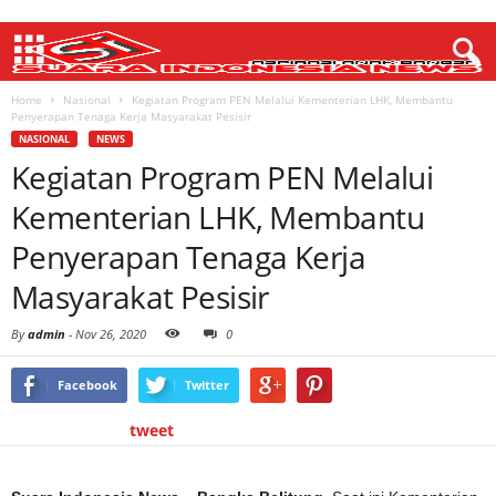
Home
Nasional
Kegiatan Program PEN Melalui Kementerian LHK, Membantu
Penyerapan Tenaga Kerja Masyarakat Pesisir
NASIONAL
NEWS
Kegiatan Program PEN Melalui
Kementerian LHK, Membantu
Penyerapan Tenaga Kerja
Masyarakat Pesisir
By
admin
-
Nov 26, 2020
0
Facebook
Twitter
tweet