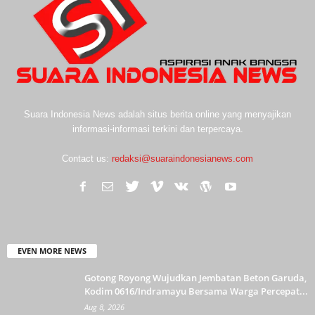
Suara Indonesia News adalah situs berita online yang menyajikan
informasi-informasi terkini dan terpercaya.
Contact us:
redaksi@suaraindonesianews.com
EVEN MORE NEWS
Gotong Royong Wujudkan Jembatan Beton Garuda,
Kodim 0616/Indramayu Bersama Warga Percepat...
Aug 8, 2026