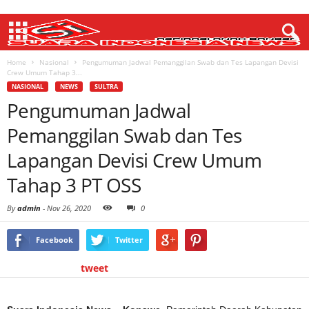
Home
Nasional
Pengumuman Jadwal Pemanggilan Swab dan Tes Lapangan Devisi
Crew Umum Tahap 3...
NASIONAL
NEWS
SULTRA
Pengumuman Jadwal
Pemanggilan Swab dan Tes
Lapangan Devisi Crew Umum
Tahap 3 PT OSS
By
admin
-
Nov 26, 2020
0
Facebook
Twitter
tweet