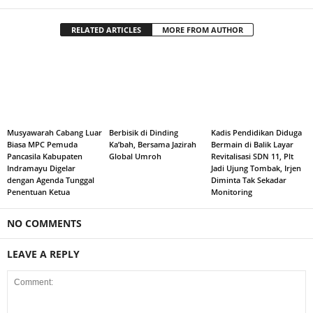
RELATED ARTICLES
MORE FROM AUTHOR
Musyawarah Cabang Luar
Berbisik di Dinding
Kadis Pendidikan Diduga
Biasa MPC Pemuda
Ka’bah, Bersama Jazirah
Bermain di Balik Layar
Pancasila Kabupaten
Global Umroh
Revitalisasi SDN 11, Plt
Indramayu Digelar
Jadi Ujung Tombak, Irjen
dengan Agenda Tunggal
Diminta Tak Sekadar
Penentuan Ketua
Monitoring
NO COMMENTS
LEAVE A REPLY