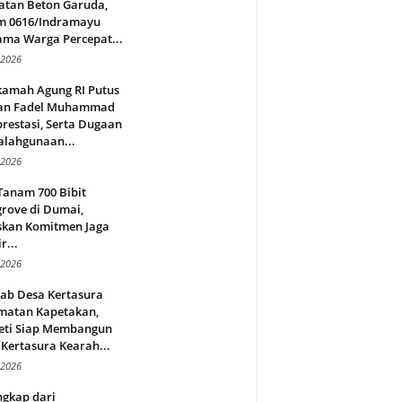
atan Beton Garuda,
m 0616/Indramayu
ama Warga Percepat...
 2026
amah Agung RI Putus
an Fadel Muhammad
restasi, Serta Dugaan
alahgunaan...
 2026
Tanam 700 Bibit
rove di Dumai,
skan Komitmen Jaga
r...
 2026
jab Desa Kertasura
matan Kapetakan,
eti Siap Membangun
Kertasura Kearah...
 2026
ngkap dari