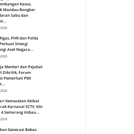
embangan Kasus,
ek Mandau Bongkar
daran Sabu dan
i...
 2026
Migas, PHR dan Polda
Perkuat Sinergi
ngi Aset Negara...
 2026
ja Menteri dan Pejabat
 Dikritik, Forum
is Pemerhati PMI
...
 2026
ari Kemacetan Akibat
rak Karnaval SCTV, KAI
 4 Semarang Imbau...
 2026
rkan Generasi Bebas