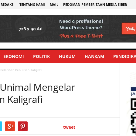
REDAKSI
TENTANG KAMI
MAIL
PEDOMAN PEMBERITAAN MEDIA SIBER
EKONOMI
POLITIK
HUKUM
HANKAM
PENDIDIK
elatihan Penulisan Kaligrafi
Unimal Mengelar
n Kaligrafi
tweet