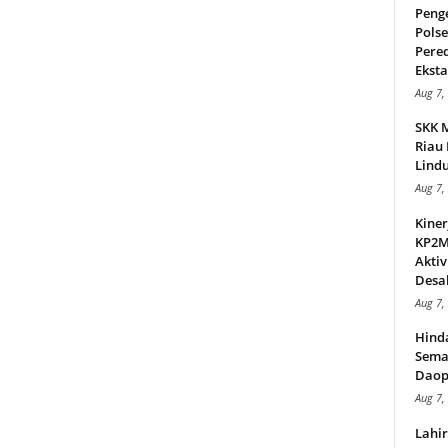
Peng
Pols
Pere
Ekstas
Aug 7,
SKK 
Riau 
Lindu
Aug 7,
Kiner
KP2MI
Aktiv
Desak
Aug 7,
Hind
Sema
Daop
Aug 7,
Lahi