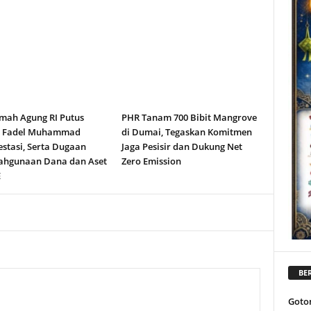
ah Agung RI Putus
PHR Tanam 700 Bibit Mangrove
n Fadel Muhammad
di Dumai, Tegaskan Komitmen
stasi, Serta Dugaan
Jaga Pesisir dan Dukung Net
ahgunaan Dana dan Aset
Zero Emission
E
BER
Goto