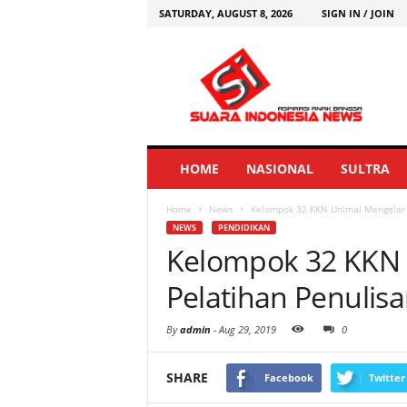
SATURDAY, AUGUST 8, 2026
SIGN IN / JOIN
HOME
NASIONAL
SULTRA
Home
News
Kelompok 32 KKN Unimal Mengelar P
NEWS
PENDIDIKAN
Kelompok 32 KKN 
Pelatihan Penulisa
By
admin
-
Aug 29, 2019
0
SHARE
Facebook
Twitter