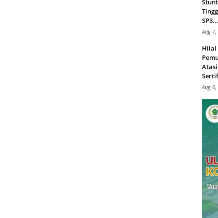
Stunt
Tingg
SP3..
Aug 7,
Hila
Pemu
Atasi
Serti
Aug 6,