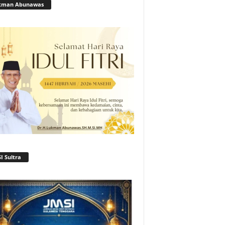
kman Abunawas
I Sultra