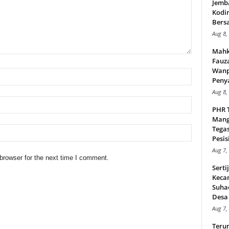
Jemb
Kodi
Bers
Aug 8,
Mahk
Fauz
Wanp
Peny
Aug 8,
PHR 
Mang
Tega
Pesisi
Aug 7,
browser for the next time I comment.
Serti
Keca
Suha
Desa 
Aug 7,
Teru