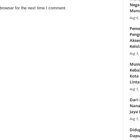
Nega
browser for the next time I comment.
Manus
Aug 6,
Peme
Peng
Akse
Kelol
Aug 5,
Musi
Kebak
Kota
Linta
Aug 5,
Dari 
Nana
Jaya 
Aug 5,
Didu
Dapu