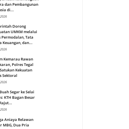
ra dan Pembangunan
ia di...
 2026
rintah Dorong
uatan UMKM melalui
s Permodalan, Tata
a Keuangan, dan...
 2026
m Kemarau Rawan
aran, Polres Tegal
 Satukan Kekuatan
s Sektoral
 2026
Buah Segar ke Selai
s: KTH Bagan Besar
Rajut...
 2026
ga Aniaya Relawan
r MBG, Dua Pria