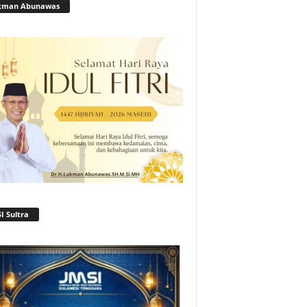
kman Abunawas
I Sultra