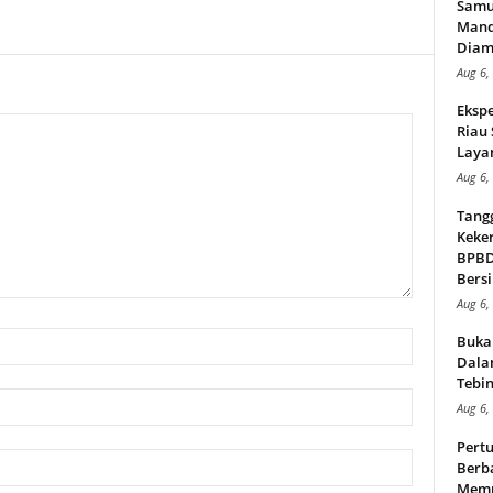
Samu
Mand
Diam
Aug 6,
Ekspe
Riau
Layan
Aug 6,
Tang
Keker
BPBD,
Bersi
Aug 6,
Buka
Dalam
Tebin
Aug 6,
Pert
Berba
Memp