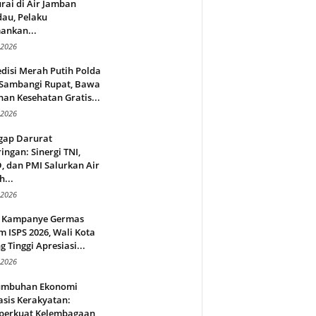
rai di Air Jamban
au, Pelaku
ankan...
 2026
disi Merah Putih Polda
 Sambangi Rupat, Bawa
an Kesehatan Gratis...
 2026
gap Darurat
ingan: Sinergi TNI,
 dan PMI Salurkan Air
h...
 2026
 Kampanye Germas
 ISPS 2026, Wali Kota
g Tinggi Apresiasi...
 2026
umbuhan Ekonomi
sis Kerakyatan:
erkuat Kelembagaan