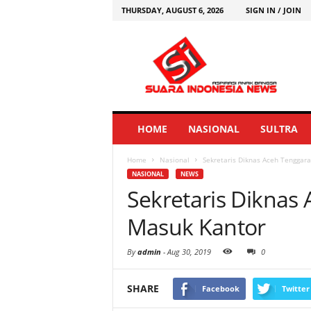
THURSDAY, AUGUST 6, 2026
SIGN IN / JOIN
HOME
NASIONAL
SULTRA
Home
Nasional
Sekretaris Diknas Aceh Tenggar
NASIONAL
NEWS
Sekretaris Diknas
Masuk Kantor
By
admin
-
Aug 30, 2019
0
SHARE
Facebook
Twitter