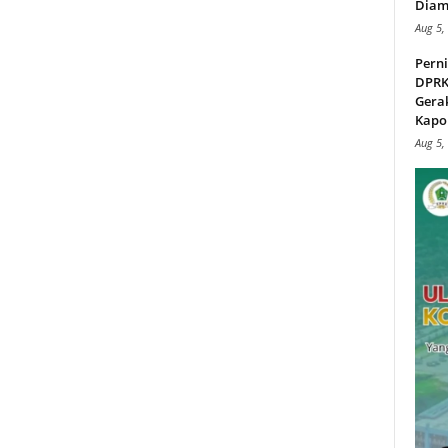
Diam
Aug 5,
Perni
DPRK
Gera
Kapol
Aug 5,