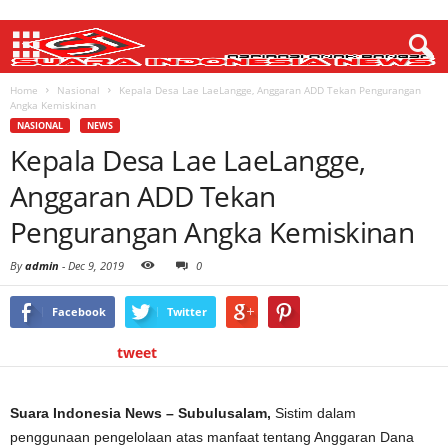
Home
Nasional
Kepala Desa Lae LaeLangge, Anggaran ADD Tekan Pengurangan
Angka Kemiskinan
NASIONAL
NEWS
Kepala Desa Lae LaeLangge,
Anggaran ADD Tekan
Pengurangan Angka Kemiskinan
By
admin
-
Dec 9, 2019
0
Facebook
Twitter
tweet
Suara Indonesia News – Subulusalam,
Sistim dalam
penggunaan pengelolaan atas manfaat tentang Anggaran Dana