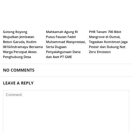
Gotong Royong
Mahkamah Agung RI
PHR Tanam 700 Bibit
Wujudkan Jembatan
Putus Fauzan Fadel
Mangrove di Dumai,
Beton Garuda, Kodim
Muhammad Wanprestasi,
Tegaskan Komitmen Jaga
0616/Indramayu Bersama
Serta Dugaan
Pesisir dan Dukung Net
Warga Percepat Akses
Penyalahgunaan Dana
Zero Emission
Penghubung Desa
dan Aset PT GME
NO COMMENTS
LEAVE A REPLY